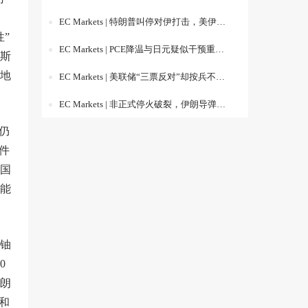
EC Markets | 特朗普叫停对伊打击，美伊重启谈判压垮油价，日美联合干预引爆日元反弹
”
EC Markets | PCE降温与日元疑似干预重压美元，市场从“美联储加息交易”转向“政策信誉与海上安全”再定价
斯
地
EC Markets | 美联储“三票反对”却按兵不动，市场重回“政策分裂与地缘升级”双主线
EC Markets | 非正式停火破裂，伊朗导弹重燃油价风险
仍
件
国
能
铀
0
朗
和