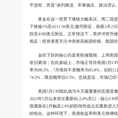
平进程，而是“谈判推进、军事施压、政治否认
黄金在这一背景下继续大幅承压。周二现货黄金
下挫逾1%至4211.56美元/盎司附近，刷新
跌至4180美元附近。正常情况下，美伊冲突
相反：投资者更关注冲突推高能源价格、能源价
金价下跌的核心仍是美联储预期。上周美国5
依旧紧俏；在此基础上，市场正等待美国5月CPI
率为98.2%，7月维持不变概率为85.8%，但到
74.2%，降息概率仅0.5%。也就是说，市
美国5月CPI因此成为今天最重要的宏观变量。
2023年5月以来首次重新站上4%关口；核心CP
国通胀在2月触及2.4%的阶段性低点后重新进
的组合。这种环境下，美债收益率和美元将继续获