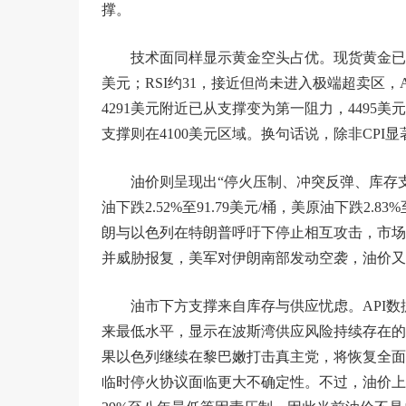
撑。
技术面同样显示黄金空头占优。现货黄金已持
美元；RSI约31，接近但尚未进入极端超卖区，
4291美元附近已从支撑变为第一阻力，4495
支撑则在4100美元区域。换句话说，除非CP
油价则呈现出“停火压制、冲突反弹、库存
油下跌2.52%至91.79美元/桶，美原油下跌2.8
朗与以色列在特朗普呼吁下停止相互攻击，市场
并威胁报复，美军对伊朗南部发动空袭，油价又从低
油市下方支撑来自库存与供应忧虑。API数
来最低水平，显示在波斯湾供应风险持续存在的
果以色列继续在黎巴嫩打击真主党，将恢复全面
临时停火协议面临更大不确定性。不过，油价上