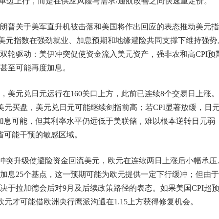
是单边上行，而是在供应风险与需求/通航改善之间快速重定价。
朗普关于美军直升机被击落和美国将作出回应的表态推动美元指
显示，美元指数在强劲就业、加息预期和地缘避险共同支撑下维持强势
双轮驱动：美伊冲突促使资金流入美元资产，强非农和高CPI预
甚至可能再度加息。
，美元兑日元运行在160关口上方，此前已连续8个交易日上涨
美元买盘，美元兑日元可能继续剑指前高；若CPI显著放缓，日
加息可能，但其利率水平仍远低于美联储，难以根本逆转日元弱
省可能干预的敏感区域。
美伊冲突升级使避险资金回流美元，欧元在连续两日上涨后小幅承压
加息25个基点，这一预期可能为欧元提供一定下行缓冲；但由
决于拉加德会后对9月及后续政策路径的表态。如果美国CPI超
欧元才可能借欧洲央行鹰派沟通在1.15上方获得修复机会。