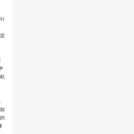
91
，
深层
原
伊
机
以
如
的
降