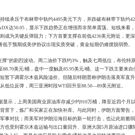
续承压于布林带中轨约4495美元下方，并跌破布林带下轨约42
ADX达50.05，显示下跌趋势正在增强而非简单震荡。短线来看
美元则成为关键反弹阻力；下方首要支撑在前低4236美元附近，更
I显著低于预期或美伊协议出现实质突破，黄金短期仍难摆脱弱势。
支撑”的剧烈波动。周二油价下跌约3%，触及七周低位，布伦特
3%至88.70美元/桶，盘中一度触及85.95美元/桶。这一下跌主要来自
短暂下调霍尔木兹风险溢价。但随后特朗普称伊朗击落美军直升
位反弹，周三亚洲时段WTI回升至88.50—89美元附近。
据显示，上周美国商业原油库存减少约910万桶，降至近四个月
背景下，炼厂和买家正在加快补库。与此同时，伊朗方面警告，
军事对抗；而美军对伊朗沿海目标的新一轮打击，也让此前脆弱
方也受到霍尔木兹运输与出口量回升、亚洲大国5月原油进口骤