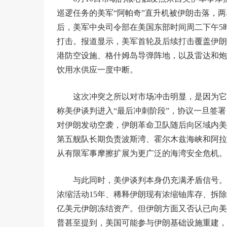
巡逻任务的美军“阿帕奇”直升机被伊朗击落，
后，美军中央司令部在美国东部时间周二下午5时
打击。报道显示，美军首轮及后续打击覆盖伊朗
港防空设施、格什姆岛导弹阵地，以及雷达和炮
饮用水供应一度中断。
这次冲突之所以对市场冲击明显，是因为它
称美伊谈判进入“最后冲刺阶段”，协议一旦签
对伊朗发动空袭，伊朗革命卫队随后向区域内美
第五舰队长期负责波斯湾、霍尔木兹海峡和阿拉
从有限军事摩擦扩展为更广泛的海湾安全危机。
与此同时，美伊谈判本身仍充满矛盾信号。
浓缩活动15年、稀释伊朗现有浓缩铀库存、拆除
亿美元伊朗冻结资产。但伊朗方面又否认已向美
普甚至提到，美国可能参与伊朗基础设施重建，