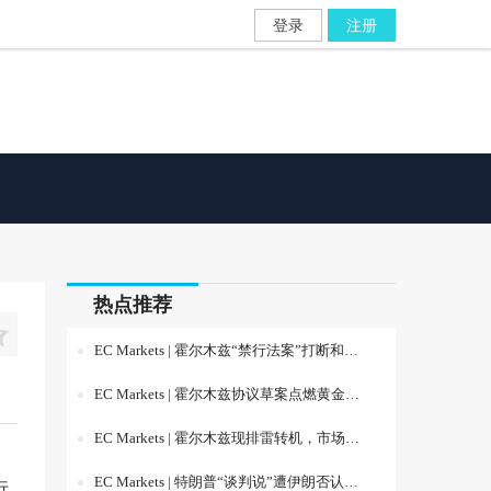
登录
注册
热点推荐

EC Markets | 霍尔木兹“禁行法案”打断和平交易，非农夜前市场重回“能源通胀与美联储加息”博弈
EC Markets | 霍尔木兹协议草案点燃黄金反弹，美联储分歧进入新阶段
EC Markets | 霍尔木兹现排雷转机，市场等待就业数据验证美联储路径
EC Markets | 特朗普“谈判说”遭伊朗否认，市场等待美国就业数据定方向
行