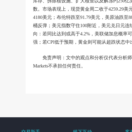
库存、拆除核设施、扩大核查以及解冻约250
数。市场表现上，现货黄金周二收于4259.29美
4180美元；布伦特跌至91.79美元，美原油跌至8
桶反弹；美元指数守住100附近，美元兑日元连
向：若同比达到或高于4.2%，美联储加息概率
强；若CPI低于预期，黄金则可能从超跌状态
免责声明：文中的观点和分析仅代表分析师
Markets不承担任何责任。
交易新手
线下互动
客