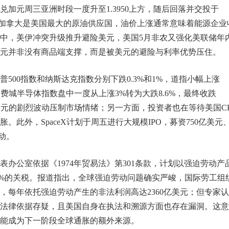
加元周三亚洲时段一度升至1.3950上方，随后回落并交投于
因为加拿大是美国最大的原油供应国，油价上涨通常意味着能源企业
中，美伊冲突升级推升避险美元，美国5月非农又强化美联储年
元并非没有商品端支撑，而是被美元的避险与利率优势压住。
500指数和纳斯达克指数分别下跌0.3%和1%，道指小幅上涨
费城半导体指数盘中一度从上涨3%转为大跌8.6%，最终收跌
美元的剧烈波动压制市场情绪；另一方面，投资者也在等待美国CP
此外，SpaceX计划于周五进行大规模IPO，募资750亿美元
动。
办公室依据《1974年贸易法》第301条款，计划以强迫劳动产
.5%的关税。报道指出，全球强迫劳动问题确实严峻，国际劳工组
害，每年依托强迫劳动产生的非法利润高达2360亿美元；但专家认
法律依据存疑，且美国自身在执法和溯源方面也存在漏洞。这意
能成为下一阶段全球通胀的额外来源。