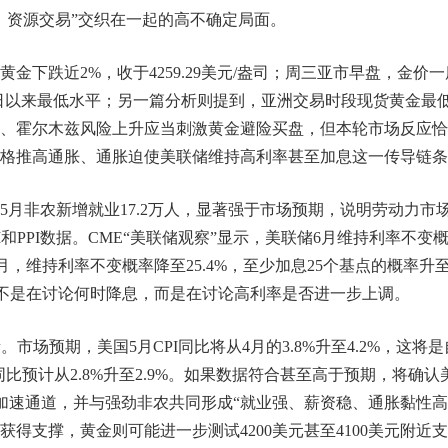
、资源交易”交织在一起的高不确定局面。
下跌近2%，收于4259.29美元/盎司；周三亚市早盘，金价一
3月23日以来最低水平；另一篇分析则提到，亚洲交易时段现货黄金最
升级、霍尔木兹风险上升应当刺激黄金避险买盘，但本轮市场反应
格推高通胀、通胀迫使美联储维持高利率甚至加息这一传导链条
月非农新增就业17.2万人，显著强于市场预期，说明劳动力市
和PPI数据。CME“美联储观察”显示，美联储6月维持利率不变
12月，维持利率不变概率降至25.4%，至少加息25个基点的概率升
场已经不是在讨论何时降息，而是在讨论高利率是否进一步上调。
市场预期，美国5月CPI同比将从4月的3.8%升至4.2%，这将是
I同比预计从2.8%升至2.9%。如果数据符合甚至高于预期，将确认
入加速通道，并与强劲非农共同形成“就业强、薪资稳、通胀黏性高
得支撑，黄金则可能进一步测试4200美元甚至4100美元附近支