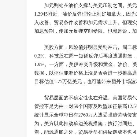
加元则处在油价支撑与美元压制之间。美元兑
1.3945附近。油价反弹理论上利好加拿大，
入改善、贸易条件改善和加元需求上升。但现实
加息预期，使加元反弹空间受限。也就是说，加
美股方面，风险偏好明显受到冲击。周二标普
0.2%。科技股在周一短暂反弹后再度遭遇抛售，
1.9%。一方面，美伊冲突升级和黄金、油价、
数据，以评估能源价格上涨是否会进一步推高通胀。
目标估值1.75万亿美元，也可能带来额外市场波
贸易层面的不确定性也在升温。美国贸易代表
管控不足为由，对59个国家及欧盟加征最高12
统计显示全球每日有2760万人遭受强迫劳动侵
为，美方以此推动单边关税措施，执行时间短、
着，能源通胀之外，贸易壁垒和供应链成本也可