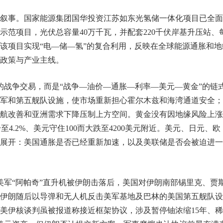
叙事。国家能源集团国华投资江苏如东光氢储一体化项目已全面
范项目，光伏总容量40万千瓦，并配套220千伏岸基升压站、
。该项目实现“电—储—氢”的复合利用，反映在全球能源通胀和地
政策与产业主线。
的战争交易，而是“战争—油价—通胀—利率—美元—黄金”的链
军和第五舰队设施，使市场重新担心霍尔木兹和海湾通道安全；
航改善和亚洲需求下降压制上方空间。黄金没有因地缘风险上涨
升至4.2%、美元守住100而大跌至4200美元附近。美元、日元、欧
展开：美国通胀是否已经重新加速，以及美联储是否会被迫进一
美军“阿帕奇”直升机被伊朗击落后，美国对伊朗南部锡里克、贾
伊朗随后以导弹和无人机反击美军基地及巴林的美国第五舰队设
美伊核谈判虽被报道称接近框架协议，涉及暂停铀浓缩15年、