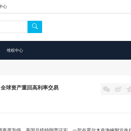
中心

维权中心
CPI：全球资产重回高利率交易


摩擦再度升级。美国总统特朗普证实，一架在霍尔木兹海峡附近执