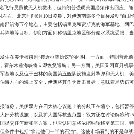
两名飞行员虽被无人机救出，但特朗普强调美国必须作出回应。随
左右、北京时间6月10日凌晨，对伊朗南部多个目标发动“自卫性
南部沿海五个地点，主要包括锡里克和贾斯克的海军基地、阿巴
兵阵地等目标。伊朗方面则称锡里克地区部分储水系统受损，当
发生在美伊核谈判“接近框架协议”的同时。一方面，特朗普此前
署，霍尔木兹海峡将立即恢复通航；另一方面，美国又因直升机事
军基地以及位于巴林的美国第五舰队设施发射导弹和无人机。美
伯海方向的海上安全，伊朗将其作为反击目标，意味着局势仍可
报道称，美伊双方在四大核心议题上的分歧正在缩小，包括暂停
大部分核设施，以及扩大国际核查范围；双方还在讨论解冻约25
国提交任何新和平方案，也否认同意将浓缩铀转移至第三国。特
但条件中包括“拿走他们一半的石油”。这使市场看到的不是单线