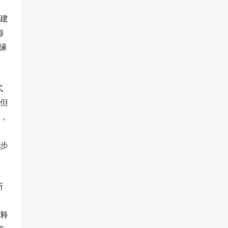
建
每
缘
式
但
，
步
斯
稀释