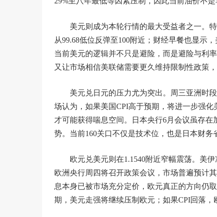
29%至八年最低等因素压制，因此当前油价不
美元则成为本轮行情的最大受益者之一。特
从99.68低位反弹至100附近；财经早餐也
当前美元的逻辑并不只是避险，而是避险与利率
又让市场相信美联储需要更久维持限制性政策，
美元兑日元的压力尤为突出。周三亚洲时段
场认为，如果美国CPI高于预期，将进一步强化
才可能获得喘息空间。日本央行6月会议虽存在
势。当前160关口不仅是技术位，也是日本财务
欧元兑美元则在1.1540附近窄幅震荡。
欧洲央行周四将召开政策会议，市场普遍预计其
息本身已被市场充分定价，欧元真正的方向仍取
期，美元走强将继续压制欧元；如果CPI回落，