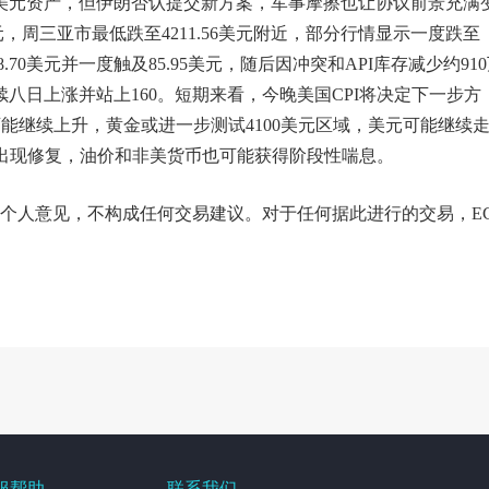
亿美元资产，但伊朗否认提交新方案，军事摩擦也让协议前景充满
元，周三亚市最低跌至4211.56美元附近，部分行情显示一度跌至
8.70美元并一度触及85.95美元，随后因冲突和API库存减少约91
续八日上涨并站上160。短期来看，今晚美国CPI将决定下一步方
可能继续上升，黄金或进一步测试4100美元区域，美元可能继续
中出现修复，油价和非美货币也可能获得阶段性喘息。
个人意见，不构成任何交易建议。对于任何据此进行的交易，E
服帮助
联系我们