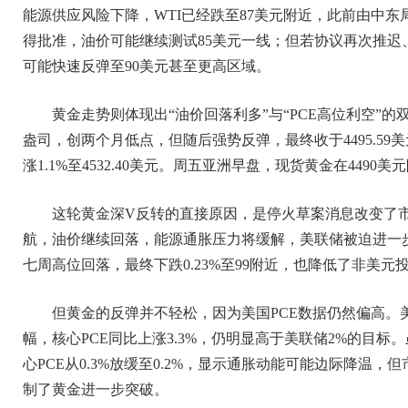
能源供应风险下降，WTI已经跌至87美元附近，此前由中
得批准，油价可能继续测试85美元一线；但若协议再次推
可能快速反弹至90美元甚至更高区域。
黄金走势则体现出“油价回落利多”与“PCE高位利空”的双
盎司，创两个月低点，但随后强势反弹，最终收于4495.59
涨1.1%至4532.40美元。周五亚洲早盘，现货黄金在449
这轮黄金深V反转的直接原因，是停火草案消息改变了
航，油价继续回落，能源通胀压力将缓解，美联储被迫进一步
七周高位回落，最终下跌0.23%至99附近，也降低了非美
但黄金的反弹并不轻松，因为美国PCE数据仍然偏高。美国4
幅，核心PCE同比上涨3.3%，仍明显高于美联储2%的目标。虽
心PCE从0.3%放缓至0.2%，显示通胀动能可能边际降温，但
制了黄金进一步突破。