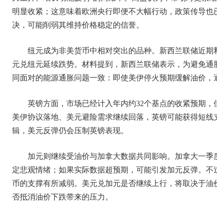
明显收紧；这意味着欧洲央行即便不大幅行动，政策传导也
决，可能削弱其维持价格稳定的信誉。
纽元成为非美货币中相对突出的品种。新西兰联储近期释
元兑纽元延续跌势。材料提到，新西兰联储表示，为避免通
同面对的能源通胀问题一致：即使美伊停火预期缓解油价，
英镑方面，市场已经计入年内约32个基点的收紧预期
美伊协议落地、美元避险需求继续回落，英镑可能获得短线支
辑，美元反弹仍会压制英镑表现。
加元则继续受油价与加拿大数据共同影响。加拿大一季度
定悲观情绪；如果实际数据超预期，可能引发加元反弹。不
币的支撑有所减弱。美元兑加元是否继续上行，将取决于油价
否抵消油价下跌带来的压力。