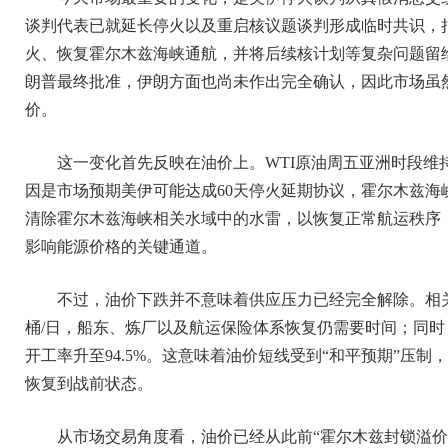
谈判代表已就延长停火以及重启核议题谈判形成临时共识，
火、恢复霍尔木兹海峡通航，并将后续核计划等复杂问题留
朗普最终批准，伊朗方面也尚未作出完全确认，因此市场虽
价。
这一变化首先反映在油价上。WTI原油周五亚洲时段维持
因是市场预期美伊可能达成60天停火延期协议，霍尔木兹海
清除霍尔木兹海峡相关水域中的水雷，以恢复正常航运秩序；
影响能源价格的关键通道。
不过，油价下跌并不意味着供应压力已经完全解除。相关
桶/日，船东、炼厂以及航运保险体系恢复仍需要时间；同时，
开工率升至94.5%。这意味着油价短线受到“和平预期”压
恢复到战前状态。
从市场交易角度看，油价已经从此前“霍尔木兹封锁溢价