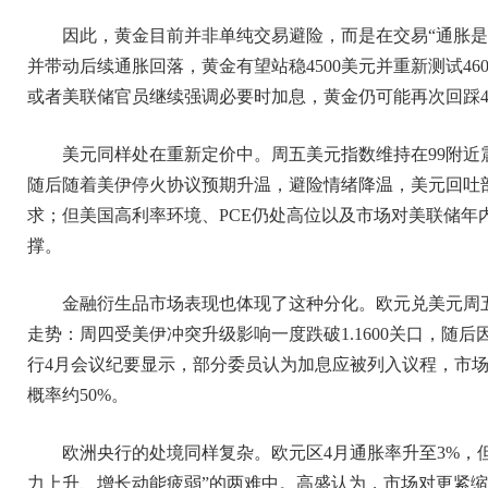
因此，黄金目前并非单纯交易避险，而是在交易“通胀是
并带动后续通胀回落，黄金有望站稳4500美元并重新测试46
或者美联储官员继续强调必要时加息，黄金仍可能再次回踩445
美元同样处在重新定价中。周五美元指数维持在99附近震
随后随着美伊停火协议预期升温，避险情绪降温，美元回吐
求；但美国高利率环境、PCE仍处高位以及市场对美联储年
撑。
金融衍生品市场表现也体现了这种分化。欧元兑美元周五亚
走势：周四受美伊冲突升级影响一度跌破1.1600关口，随
行4月会议纪要显示，部分委员认为加息应被列入议程，市场定
概率约50%。
欧洲央行的处境同样复杂。欧元区4月通胀率升至3%，但
力上升、增长动能疲弱”的两难中。高盛认为，市场对更紧