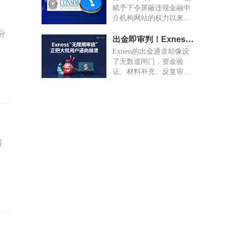
赋予下令屏蔽违规金融中
介机构网站的权力以来，
被屏蔽的网站数量已增至
分
1799个。其中，233 个与
出金即审判！Exness“无限期审核”正把大批用户逼向崩溃
加密资产相关活动有关。
Exness的出金通道却像设
了无数道闸门，资金验
证、材料补充、反复审
核，甚至已确认的文件都
能被单方面退回“再审”。
船