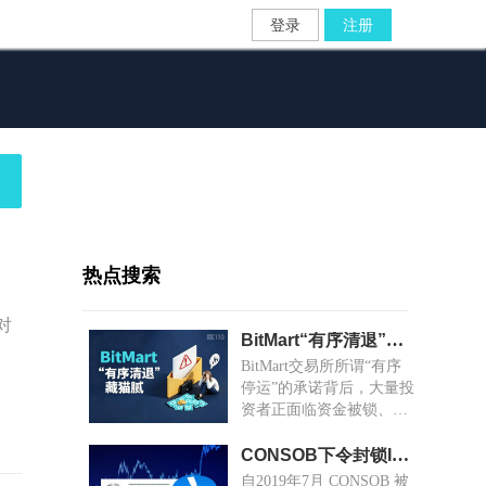
登录
注册
热点搜索
对
BitMart“有序清退”藏猫腻：大额资金锁死，小额随机放款
BitMart交易所所谓“有序
停运”的承诺背后，大量投
资者正面临资金被锁、提
现无门的困境。
CONSOB下令封锁Igcapitaleurope.com等6个投资网站
自2019年7月 CONSOB 被