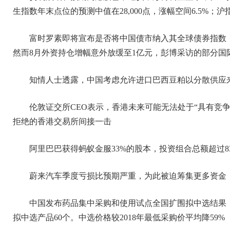
生指数年末点位的预测中值在28,000点，涨幅空间6.5%；沪指
富时罗素即将宣布是否将中国债市纳入其全球债券指数
然而8月外资持仓增幅意外放缓至1亿元，彭博采访的部分国
知情人士透露，中国考虑允许进口巴西豆粕以分散供应
伦敦证交所CEO表示，香港未来可能无法处于“具有竞
拒绝的香港交易所间接一击
阿里巴巴获得蚂蚁金服33%的股本，投资组合总额超过8
蔚来汽车季度亏损比预期严重，为此被迫筹集更多资金
中国发布药品集中采购和使用试点全国扩围拟中选结果，
拟中选产品60个。中选价格较2018年最低采购价平均降59%