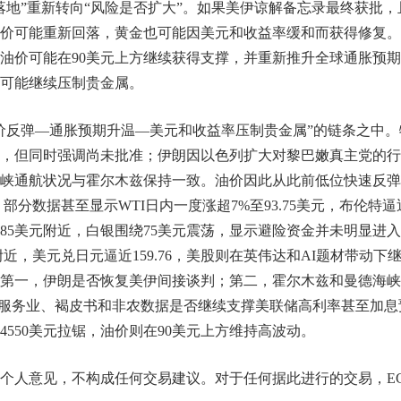
落地”重新转向“风险是否扩大”。如果美伊谅解备忘录最终获批，
价可能重新回落，黄金也可能因美元和收益率缓和而获得修复。
油价可能在90美元上方继续获得支撑，并重新推升全球通胀预
可能继续压制贵金属。
油价反弹—通胀预期升温—美元和收益率压制贵金属”的链条之中。
，但同时强调尚未批准；伊朗因以色列扩大对黎巴嫩真主党的行
峡通航状况与霍尔木兹保持一致。油价因此从此前低位快速反弹
，部分数据甚至显示WTI日内一度涨超7%至93.75美元，布伦特逼
—4485美元附近，白银围绕75美元震荡，显示避险资金并未明显进
附近，美元兑日元逼近159.76，美股则在英伟达和AI题材带动下
第一，伊朗是否恢复美伊间接谈判；第二，霍尔木兹和曼德海峡
SM服务业、褐皮书和非农数据是否继续支撑美联储高利率甚至加息
4550美元拉锯，油价则在90美元上方维持高波动。
个人意见，不构成任何交易建议。对于任何据此进行的交易，E