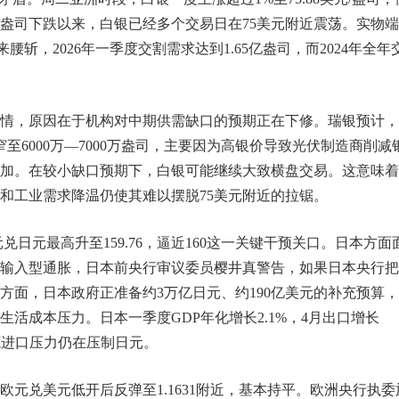
美元/盎司下跌以来，白银已经多个交易日在75美元附近震荡。实物
来腰斩，2026年一季度交割需求达到1.65亿盎司，而2024年全年
情，原因在于机构对中期供需缺口的预期正在下修。瑞银预计，
窄至6000万—7000万盎司，主要因为高银价导致光伏制造商削减
加。在较小缺口预期下，白银可能继续大致横盘交易。这意味着
和工业需求降温仍使其难以摆脱75美元附近的拉锯。
兑日元最高升至159.76，逼近160这一关键干预关口。日本方面
输入型通胀，日本前央行审议委员樱井真警告，如果日本央行把
方面，日本政府正准备约3万亿日元、约190亿美元的补充预算
活成本压力。日本一季度GDP年化增长2.1%，4月出口增长
能源进口压力仍在压制日元。
元兑美元低开后反弹至1.1631附近，基本持平。欧洲央行执委