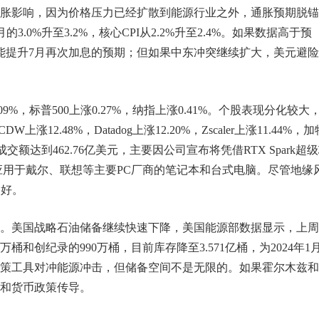
胀影响，因为价格压力已经扩散到能源行业之外，通胀预期脱锚
.0%升至3.2%，核心CPI从2.2%升至2.4%。如果数据高于预
能提升7月再次加息的预期；但如果中东冲突继续扩大，美元避
%，标普500上涨0.27%，纳指上涨0.41%。个股表现分化较大
CDW上涨12.48%，Datadog上涨12.20%，Zscaler上涨11.44%，加
成交额达到462.76亿美元，主要因公司宣布将凭借RTX Spark超
应用于戴尔、联想等主要PC厂商的笔记本和台式电脑。尽管地缘
偏好。
。美国战略石油储备继续快速下降，美国能源部数据显示，上周
桶和创纪录的990万桶，目前库存降至3.571亿桶，为2024年1
策工具对冲能源冲击，但储备空间不是无限的。如果霍尔木兹和
和货币政策传导。