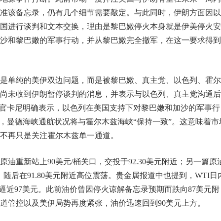
准该备忘录，仍有几个细节需要敲定。与此同时，伊朗方面因以
国进行谈判和文本交换，理由是黎巴嫩停火本身就是伊美停火安
沙和黎巴嫩的军事行动，并从黎巴嫩完全撤军，在这一要求得到
是单纯的美伊双边问题，而是被黎巴嫩、真主党、以色列、霍尔
尚未收到伊朗暂停谈判的消息，并表示与以色列、真主党沟通后
挥官卡尼明确表示，以色列在美国支持下对黎巴嫩和加沙的军事行
线，曼德海峡通航状况将与霍尔木兹海峡“保持一致”。这意味着市
不再只是关注霍尔木兹单一通道。
油重新站上90美元/桶关口，交投于92.30美元附近；另一篇原
，随后在91.80美元附近高位震荡。贵金属报道中也提到，WTI日
原油逼近97美元。此前油价曾因停火谅解备忘录预期而跌向87美元附
道管控以及美伊局势再度紧张，油价迅速回到90美元上方。