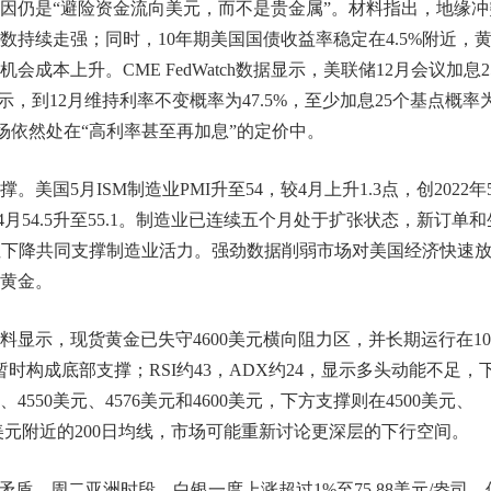
因仍是“避险资金流向美元，而不是贵金属”。材料指出，地缘冲
持续走强；同时，10年期美国国债收益率稳定在4.5%附近，
本上升。CME FedWatch数据显示，美联储12月会议加息2
，到12月维持利率不变概率为47.5%，至少加息25个基点概率
着市场依然处在“高利率甚至再加息”的定价中。
国5月ISM制造业PMI升至54，较4月上升1.3点，创2022年
月54.5升至55.1。制造业已连续五个月处于扩张状态，新订单和
性下降共同支撑制造业活力。强劲数据削弱市场对美国经济快速
黄金。
显示，现货黄金已失守4600美元横向阻力区，并长期运行在10
元暂时构成底部支撑；RSI约43，ADX约24，显示多头动能不足，
550美元、4576美元和4600美元，下方支撑则在4500美元、
411美元附近的200日均线，市场可能重新讨论更深层的下行空间。
盾。周二亚洲时段，白银一度上涨超过1%至75.88美元/盎司，