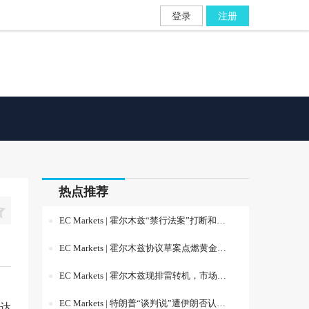
登录
注册
热点推荐

EC Markets | 霍尔木兹“禁行法案”打断和平交易，非农夜前市场重回“能源通胀与美联储加息”博弈
EC Markets | 霍尔木兹协议草案点燃黄金反弹，美联储分歧进入新阶段
EC Markets | 霍尔木兹现排雷转机，市场等待就业数据验证美联储路径
EC Markets | 特朗普“谈判说”遭伊朗否认，市场等待美国就业数据定方向
达