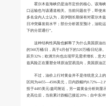
霍尔木兹海峡仍是油市定价的核心。该海峡
口运输也与该通道相关。当前问题在于，即使未
多名业内人士认为，若伊朗长期保有对霍尔木兹
日冲突爆发前水平；部分分析甚至预计，油轮运输
下的分层通行”。
这种结构性风险也解释了为什么美国原油出
的560万桶/日，高于4月创下的520万桶/日纪
跃升32%；欧洲方向也出现罕见需求增长，意大
兹风险正在重塑全球原油贸易流向，美国原油正
不过，油价上行对黄金并不是传统意义上的
区间为4455—4506美元，日内跌幅约0.72%—
投于4485美元/盎司附近，另一篇黄金分析则显示
史高位后，当前累计跌幅已接近20%；自中东冲