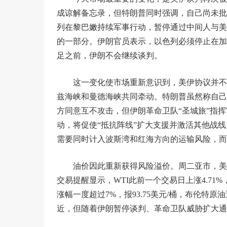
成谅解备忘录，但特朗普同时强调，自己尚未批
列在黎巴嫩持续军事行动，暂停通过中间人与美
的一部分。伊朗官员表示，以色列必须停止在加
足之前，伊朗不会继续谈判。
这一变化使市场重新意识到，美伊协议并不
兹海峡和曼德海峡共同牵动。特朗普虽然称自己
方同意互不攻击，但伊朗革命卫队“圣城旅”指
动，将促使“抵抗阵线”扩大支援并激活其他战
需要同时计入波斯湾和红海方向的运输风险，而
油价因此重新获得风险溢价。周二亚市，美原
交易提醒显示，WTI此前一个交易日上涨4.71%
涨幅一度超过7%，报93.75美元/桶，布伦特
近，但随着伊朗暂停谈判、革命卫队威胁扩大通