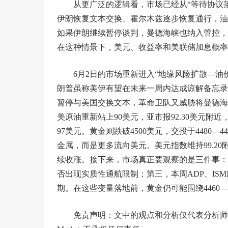
从更广泛的逻辑看，市场已经从“等待协议
伊朗恢复文本交换、霍尔木兹逐步恢复通行，油
如果伊朗继续暂停谈判，曼德海峡也纳入管控，
在这种情景下，美元、收益率和美联储加息概率
6月2日的市场重新进入“地缘风险扩散—
朗普虽称美伊有望在未来一周内达成谅解备忘录
暂停与美国交换文本，革命卫队又威胁将曼德海
美原油重新站上90美元，亚市报92.30美元附近
97美元。黄金则跌破4500美元，交投于4480
金属，而是更多流向美元。美元指数维持99.20
续收涨。接下来，市场真正要观察的是三件事：
否出现实质性通航限制；第三，本周ADP、I
期。在这些变量落地前，黄金仍可能围绕4460—
免责声明：文中的观点和分析仅代表分析师