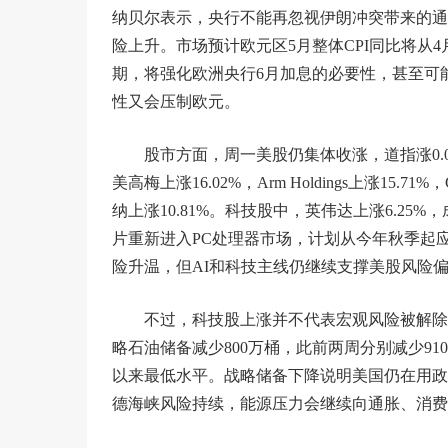
纳贝尔表示，央行不能再忽视伊朗冲突带来的通
险上升。市场预计欧元区5月整体CPI同比将从4月的3
期，将强化欧洲央行6月加息的必要性，甚至可
性又会压制欧元。
股市方面，周一美股仍集体收涨，道指涨0.09
美高梅上涨16.02%，Arm Holdings上涨15.71%，
纳上涨10.81%。科技股中，英伟达上涨6.25%，
片重新进入PC处理器市场，计划从今年秋季起
险升温，但AI和科技主线仍继续支撑美股风险
不过，科技股上涨并不代表宏观风险被解除
略石油储备减少800万桶，此前两周分别减少910万
以来最低水平。战略储备下降说明美国仍在用政
德海峡风险持续，能源压力会继续向通胀、消费