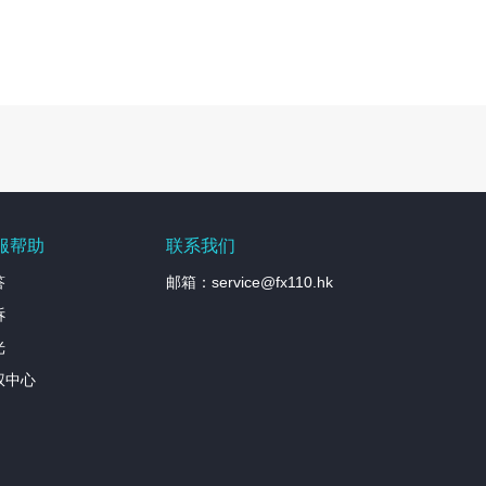
服帮助
联系我们
答
邮箱：service@fx110.hk
诉
光
权中心