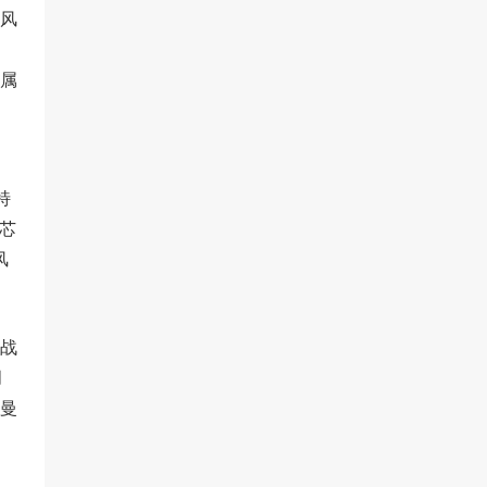
风
险属
，
特
级芯
风
战
月
曼