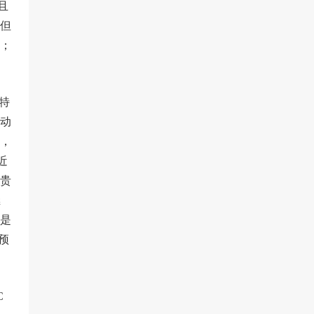
且
但
期；
特
动
，
近
入贵
继
是
预
C