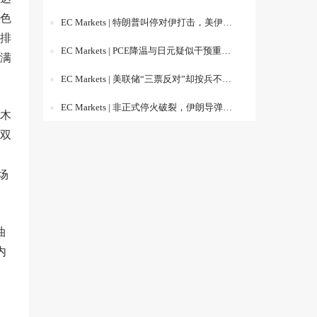
色
EC Markets | 特朗普叫停对伊打击，美伊重启谈判压垮油价，日美联合干预引爆日元反弹
排
EC Markets | PCE降温与日元疑似干预重压美元，市场从“美联储加息交易”转向“政策信誉与海上安全”再定价
满
EC Markets | 美联储“三票反对”却按兵不动，市场重回“政策分裂与地缘升级”双主线
EC Markets | 非正式停火破裂，伊朗导弹重燃油价风险
木
双
场
油
内