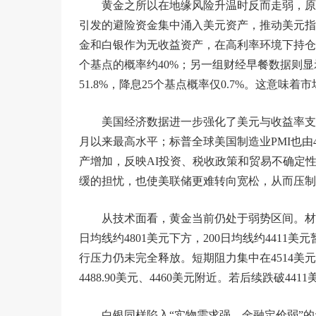
黄金之所以在地缘风险升温时反而走弱，原
引发的避险资金集中涌入美元资产，推动美元指数
金和白银作为无收益资产，在高利率环境下持仓机会成
个基点的概率约40%；另一组财经早餐数据则显示
51.8%，降息25个基点概率仅0.7%。这意味
美国经济数据进一步强化了美元与收益率支撑。美
月以来最高水平；标普全球美国制造业PMI也由4
产增加，反映AI投资、税收政策和贸易不确定
缓的担忧，也使美联储更难转向宽松，从而压制
从技术面看，黄金当前仍处于弱势区间。材料
日均线约4801美元下方，200日均线约4411美
行压力仍未完全释放。短期阻力集中在4514美元、4
4488.90美元、4460美元附近。若后续跌破4
白银同样陷入“实物需求强、金融定价弱”的矛