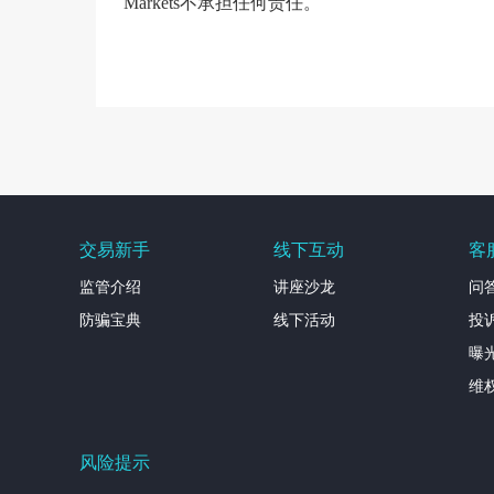
Markets不承担任何责任。
交易新手
线下互动
客
监管介绍
讲座沙龙
问
防骗宝典
线下活动
投
曝
维
风险提示