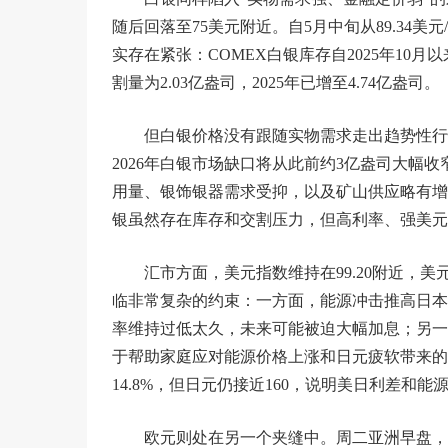
随后回落至75美元附近。自5月中旬从89.34
实存在紧张：COMEX白银库存自2025年10月以
割量为2.03亿盎司，2025年已增至4.74亿盎司。
但白银价格没有跟随实物需求走出趋势性行
2026年白银市场缺口将从此前约3亿盎司大幅收
用量、银饰银器需求受抑，以及矿山供应略有增
银虽然存在库存和交割压力，但高利率、强美元
汇市方面，美元指数维持在99.20附近，美元
临非常复杂的约束：一方面，能源冲击推高日本
率维持过低太久，未来可能被迫大幅加息；另一
于帮助家庭应对能源价格上涨和日元疲软带来的生
14.8%，但日元仍接近160，说明美日利差和
欧元则处在另一个夹缝中。周二亚洲早盘，欧