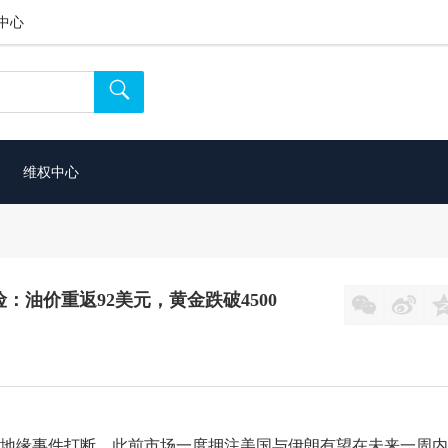
中心

维权中心
风险：油价重返92美元，黄金跌破4500


地缘事件打断。此前市场一度押注美国与伊朗有望在未来一周内