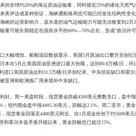
承担全球约20%的海运原油运输量，同时接近25%的液化天然气
来美伊达成某种协议，海峡通航格局也可能已经发生结构性变化
海峡的运营影响力，该水道的油气运输能力可能无法恢复到2月2
量可能长期稳定在战前水平的60%—70%左右，形成“政治许
口大幅增加。船舶追踪数据显示，美国5月原油出口攀升至创纪
录。日本在5月占美国原油亚洲进口最大份额，达到80.8万桶/日，环
利进口美国原油达到33.5万桶/日并创纪录。中东供应缺口和霍尔
被亚洲和欧洲炼厂用来填补中东缺口。
利好。周一美盘时段，现货黄金跌破4500美元整数关口，盘中
2.1%；纽约期金盘中报4495.30美元，跌幅达2.1%。周二亚市，黄
，现货黄金回落至4480美元附近。自1月底金价创下约5600美元
突和霍尔木兹矛盾升级以来，黄金跌幅也已超过15%。