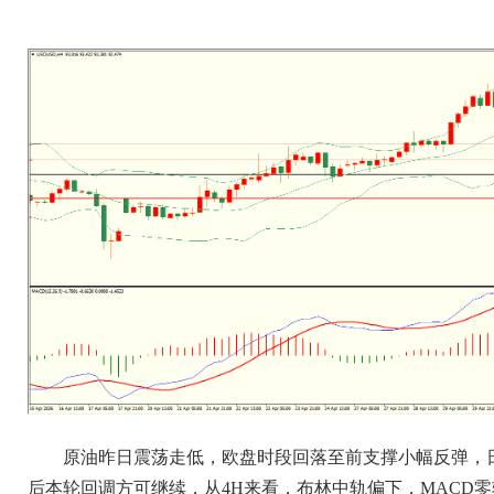
原油昨日震荡走低，欧盘时段回落至前支撑小幅反弹，
后本轮回调方可继续，从4H来看，布林中轨偏下，MACD零