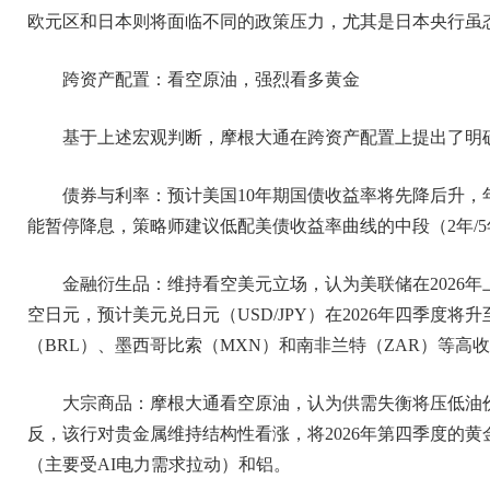
欧元区和日本则将面临不同的政策压力，尤其是日本央行虽
跨资产配置：看空原油，强烈看多黄金
基于上述宏观判断，摩根大通在跨资产配置上提出了明
债券与利率：预计美国10年期国债收益率将先降后升，年中
能暂停降息，策略师建议低配美债收益率曲线的中段（2年/5年
金融衍生品：维持看空美元立场，认为美联储在2026
空日元，预计美元兑日元（USD/JPY）在2026年四季度将
（BRL）、墨西哥比索（MXN）和南非兰特（ZAR）等高
大宗商品：摩根大通看空原油，认为供需失衡将压低油价，
反，该行对贵金属维持结构性看涨，将2026年第四季度的黄金
（主要受AI电力需求拉动）和铝。