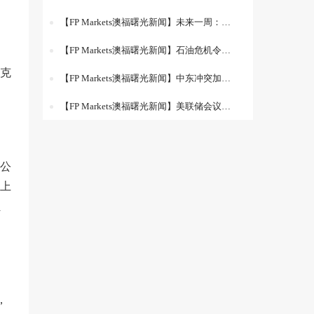
【FP Markets澳福曙光新闻】未来一周：能源价格冲击下，各国央行按兵不动
【FP Markets澳福曙光新闻】石油危机令各国央行保持高度警惕
克
【FP Markets澳福曙光新闻】中东冲突加剧；英国央行和欧洲央行严阵以待
【FP Markets澳福曙光新闻】美联储会议成为关注焦点，中东冲突令前景蒙上阴影
四公
管上
员
，