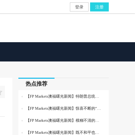
登录
注册
热点推荐

【FP Markets澳福曙光新闻】特朗普总统的讲话加剧了战争风险溢价
【FP Markets澳福曙光新闻】惊喜不断的“墨西哥卷饼”
【FP Markets澳福曙光新闻】模糊不清的措辞和更多延期的截止日期
【FP Markets澳福曙光新闻】既不和平也不恐慌——“无协议脱欧的艺术”