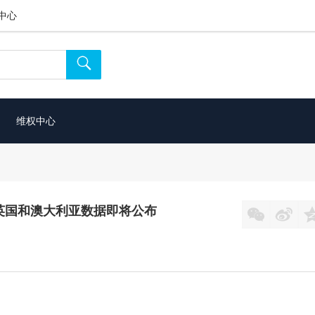
中心

维权中心
告：英国和澳大利亚数据即将公布

