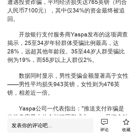
遭遇投资诈骗，平均经济损失达765英镑（约合
人民币7100元），其中仅34%的资金最终被追
回。
开放银行支付服务商Yaspa发布的这项调查
揭示，25至34岁年轻群体受骗比例最高，达
28%，远超其他年龄段。35至44岁人群受骗比
例为19%，而55岁以上人群仅2%。
数据同时显示，男性受骗金额显著高于女性
——男性平均损失943英镑，女性则为476英
镑，相差近一倍。
Yaspa公司一代表指出："推送支付诈骗是
当前危害最大的金融犯罪形式之一。一旦资金转
出，基本难以追回。诈骗分子正是利用人们对银
发表你的评论吧...
评论
收藏
行转账系统的信任实施犯罪，这凸显出升级安全