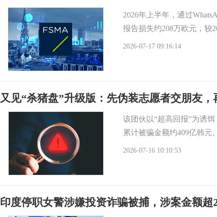
2026年上半年，通过Wha
报告损失约208万欧元，较2
2026-07-17 09:16:14
又见“杀猪盘”升级版：先伪装志愿者交朋友，
该团伙以“超高回报”为诱饵
累计被骗金额约409亿韩元
2026-07-16 10:10:53
印度停职女警涉嫌投资诈骗被捕，涉案金额超