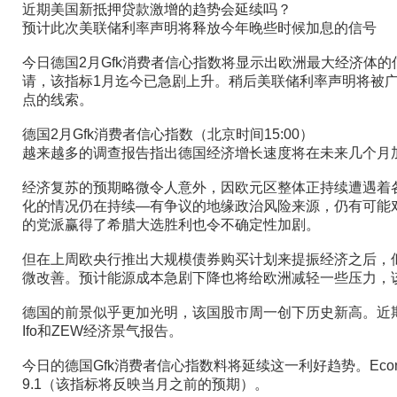
近期美国新抵押贷款激增的趋势会延续吗？
预计此次美联储利率声明将释放今年晚些时候加息的信号
今日德国2月Gfk消费者信心指数将显示出欧洲最大经济体
请，该指标1月迄今已急剧上升。稍后美联储利率声明将被
点的线索。
德国2月Gfk消费者信心指数（北京时间15:00）
越来越多的调查报告指出德国经济增长速度将在未来几个月
经济复苏的预期略微令人意外，因欧元区整体正持续遭遇着
化的情况仍在持续—有争议的地缘政治风险来源，仍有可能
的党派赢得了希腊大选胜利也令不确定性加剧。
但在上周欧央行推出大规模债券购买计划来提振经济之后，
微改善。预计能源成本急剧下降也将给欧洲减轻一些压力，
德国的前景似乎更加光明，该国股市周一创下历史新高。近
Ifo和ZEW经济景气报告。
今日的德国Gfk消费者信心指数料将延续这一利好趋势。Econo
9.1（该指标将反映当月之前的预期）。