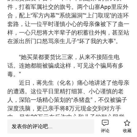
件，打着军属社交的旗号。两个山寨App里应外
合，配上“军方内幕”“系统漏洞”“上门取现”的连环
套路，让一位平时谨慎小心的母亲像被下了蛊一
样，一心只想将大半辈子的积蓄往外掏，甚至站
在派出所门口怒骂亲生儿子“坏了我的大事”。
“她买菜都要货比三家，从来不接陌生电
话。连她都能被骗成这样，可见这个骗局有多
毒。”
近日，蒋先生（化名）痛心地讲述了他母亲
的遭遇。这位平日里精打细算、小心谨慎的老
人，深陷一场精心策划的“杀猪盘”，不仅被骗子
深度洗脑，更已亲手将8万元现金交到对方手
中，另有20万元在反诈中心和儿子的耐心阻拦
下才得以保住。
发表你的评论吧...
评论
收藏