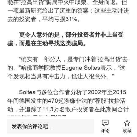
能在“拉高出货”骗局中火中取栗、全身而退。但
一项最新研究给出了沉重的答案：这些主动冲进
去的投资者，平均亏损31%。
更令人意外的是，部分投资者并非上当受
骗，而是在主动寻找这类骗局。
“确实有一部分人，是专门冲着‘拉高出货’去
的。”哈佛商学院教授Eugene Soltes表示，“这
个发现相当具有冲击力，也让人很意外。”
Soltes与多位合作者分析了2002年至2015
年间德国发生的470起涉嫌非法的“荐股”拉抬活
动，并追踪了11.3万名散户投资者在此期间合计
1780亿欧元的交易记录。
结果显示，约7.6%的投资者至少参与过一
发表你的评论吧...
评论
收藏
次“拉高出货”，其中15%的人更是参与了四次以