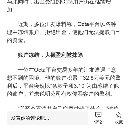
与此同时，出金受阻的Octa用户仍在继续增
加。
近期，多位汇友爆料称，Octa平台以各种
理由冻结账户、拒绝出金，使他们无法提取自己
的资金。
账户冻结，大额盈利被抹除
一位在Octa平台交易多年的汇友遭遇了意
想不到的困境。他的账户积累了32.8万美元的盈
利后，平台突然以“条款子项3.10”为由冻结了他
的账户，并未说明公司有权侵吞客户的盈利。
“我至今不清楚自己究竟做错了什么，”这位
汇友无奈表示，“他们不允许我提取所有辛苦赚
发表你的评论吧...
评论
收藏
来的资金，而我从未从这个平台成功提过一分