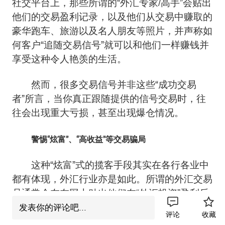
社交平台上，那些所谓的“外汇专家/高手”会贴出
他们的交易盈利记录，以及他们从交易中赚取的
豪华跑车、旅游以及名人朋友等照片，并声称如
何客户“追随交易信号”就可以和他们一样赚钱并
享受这种令人艳羡的生活。
然而，很多交易信号并非这些“成功交易
者”所言，当你真正跟随提供的信号交易时，往
往会出现重大亏损，甚至出现爆仓情况。
警惕“炫富”、“高收益”等交易骗局
这种“炫富”式的揽客手段其实在各行各业中
都有体现，外汇行业亦是如此。所谓的外汇交易
员通常会在在网上贴出他们在“外汇投资”盈利后
消费的跑车、奢华度假和名人朋友的照片，并声
发表你的评论吧...
评论
收藏
称如果他们“跟随自己的交易信号”，也能轻松获