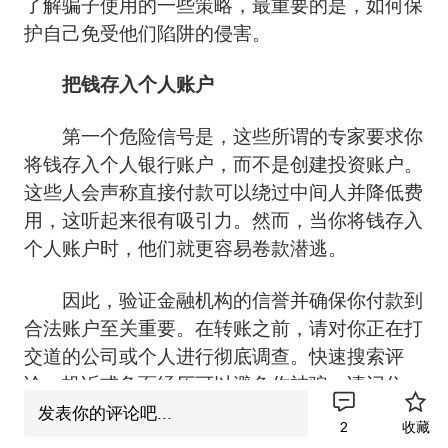
了解骗子使用的一些策略，最重要的是，如何保
护自己免受他们陷阱的侵害。
把钱存入个人账户
第一个危险信号是，这些所谓的专家要求你
将钱存入个人银行账户，而不是创建投资账户。
这些人会声称直接付款可以绕过中间人并降低费
用，这听起来很有吸引力。然而，当你将钱存入
个人账户时，他们就更容易卷款潜逃。
因此，验证金融机构的信誉并确保你付款到
合法账户至关重要。在转账之前，请对你正在打
交道的公司或个人进行彻底调查。快速搜索评
论、投诉或负面经历可以避免你被骗。请记住，
合法公司永远不会要求你将款项汇入个人的银行
发表你的评论吧...
2
收藏
账户。