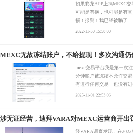
如果彩龙APP上搞MEX
可能是有拖，也可能是有真
损！报警！我已经被骗了！
及时止损退出！
2022-11-30 15:58:00
MEXC无故冻结账户，不给提现！多次沟通仍
mexc交易平台我是第一次
分钟账户被冻结不允许交易
有进行任何交易，也没有进
冻结，即时提
2025-11-01 22:53:06
涉无证经营，迪拜VARA对MEXC运营商开出
经VARA调查发现，在202