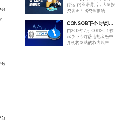
停运”的承诺背后，大量投
评分
资者正面临资金被锁、提
现无门的困境。
管的
CONSOB下令封锁Igcapitaleurope.com等6个投资网站
自2019年7月 CONSOB 被
赋予下令屏蔽违规金融中
介机构网站的权力以来，
被屏蔽的网站数量已增至
1799个。其中，233 个与
加密资产相关活动有关。
评分
评分