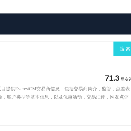
搜 索
71.3
网友
商栏目提供EverestCM交易商信息，包括交易商简介，监管，点差表
金，账户类型等基本信息，以及优惠活动，交易汇评，网友点评