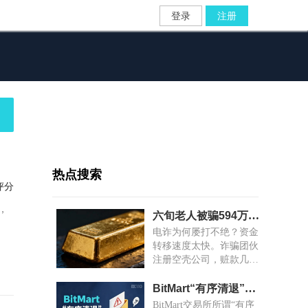
登录
注册
热点搜索
评分
，
六旬老人被骗594万，赃款十分钟内跨省换金条凿号“洗白”
电诈为何屡打不绝？资金
转移速度太快。诈骗团伙
注册空壳公司，赃款几秒
到账；金店老板对异常交
易视而不见，赃款几分钟
BitMart“有序清退”藏猫腻：大额资金锁死，小额随机放款
变成金条。
BitMart交易所所谓“有序