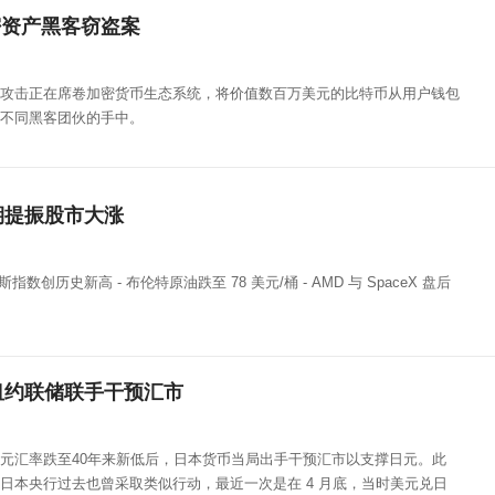
密资产黑客窃盗案
攻击正在席卷加密货币生态系统，将价值数百万美元的比特币从用户钱包
不同黑客团伙的手中。
期提振股市大涨
琼斯指数创历史新高 - 布伦特原油跌至 78 美元/桶 - AMD 与 SpaceX 盘后
纽约联储联手干预汇市
元汇率跌至40年来新低后，日本货币当局出手干预汇市以支撑日元。此
日本央行过去也曾采取类似行动，最近一次是在 4 月底，当时美元兑日