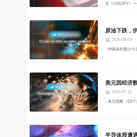
元（USDJPY）一
原油下跌，
2026-08-03

- 伊朗谈判预计今
美元因经济
2026-07-31

- 美元指数（DX
半导体股遭