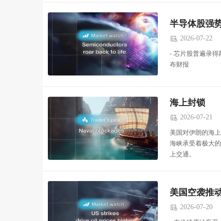
半导体股强
2026-07-22

- 芯片股普遍录得两
布财报
海上封锁
2026-07-21

美国对伊朗的海上
海峡承受着极大的压
上交通。
美国空袭推
2026-07-20
