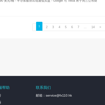
0 美元/桶 - 半导体板块出现逢低买盘 - Google 与 Tesla 将于周三公布财
1
2
3
4
5
6
7
...
14
>
服帮助
联系我们
答
邮箱：service@fx110.hk
诉