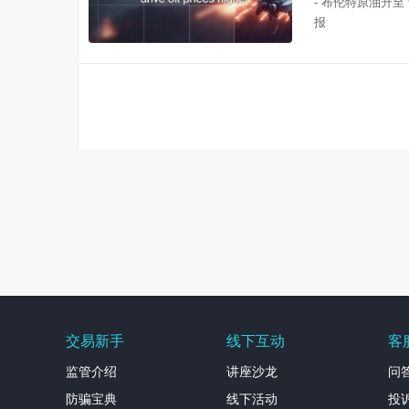
- 布伦特原油升至 9
报
交易新手
线下互动
客
监管介绍
讲座沙龙
问
防骗宝典
线下活动
投