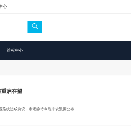
中心

维权中心
峡重启在望
运路线达成协议 - 市场静待今晚非农数据公布