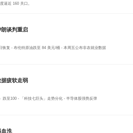
度逼近 160 关口。
伊朗谈判重启
日恢复 - 布伦特原油跌至 84 美元/桶 - 本周五公布非农就业数据
数据疲软走弱
Y）跌至100 - 「科技七巨头」走势分化 - 半导体股强势反弹
遇血洗