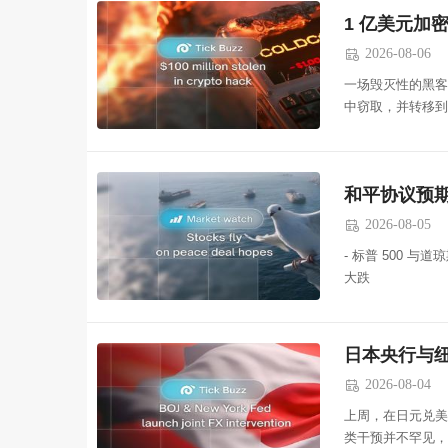
1 亿美元加
2026-08-06

一场毁灭性的黑客
中窃取，并转移到
和平协议预
2026-08-05

- 标普 500 与道
大跌
日本央行与
2026-08-04

上周，在日元兑美
类干预并不罕见，