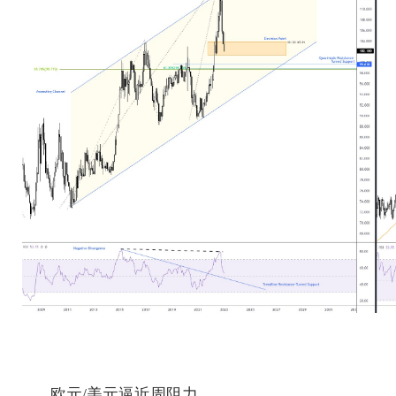
欧元/美元逼近周阻力