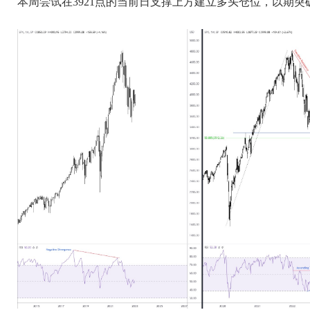
本周尝试在3921点的当前日支撑上方建立多头仓位，以期突