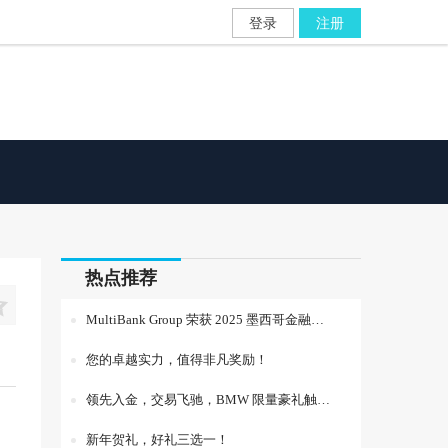
登录
注册
热点推荐

MultiBank Group 荣获 2025 墨西哥金融博览会“最佳客户资金保护”与“最佳社群交易解决方案”大奖
您的卓越实力，值得非凡奖励！
领先入金，交易飞驰，BMW 限量豪礼触手可及！
新年贺礼，好礼三选一！