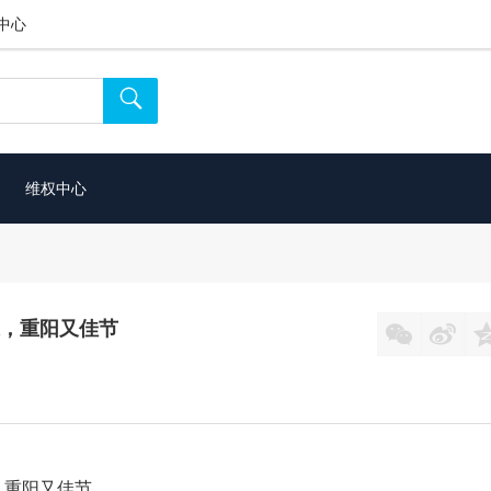
中心

维权中心
亲浓，重阳又佳节


浓，重阳又佳节