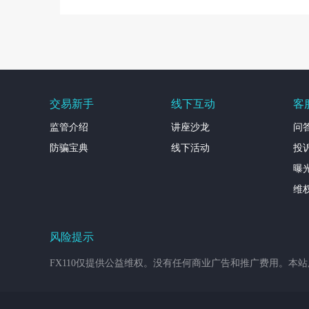
交易新手
线下互动
客
监管介绍
讲座沙龙
问
防骗宝典
线下活动
投
曝
维
风险提示
FX110仅提供公益维权。没有任何商业广告和推广费用。本