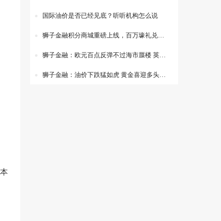
国际油价是否已经见底？听听机构怎么说
狮子金融积分商城重磅上线，百万壕礼兑不停！
狮子金融：欧元百点反弹不过海市蜃楼 英镑多头反弹为时已晚
狮子金融：油价下跌猛如虎 黄金喜迎多头重生
本