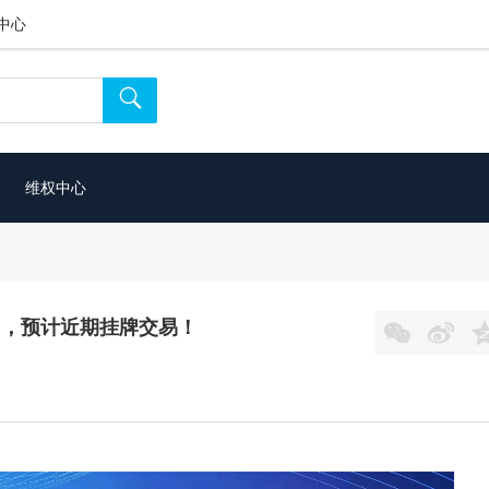
中心

维权中心
C，预计近期挂牌交易！

