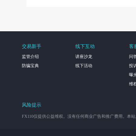
交易新手
线下互动
客
监管介绍
讲座沙龙
问
防骗宝典
线下活动
投
曝
维
风险提示
FX110仅提供公益维权。没有任何商业广告和推广费用。本