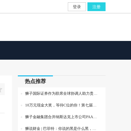
登录
注册
热点推荐

狮子国际证券作为联席全球协调人助力贵州双龙航空港债券发行
10万元现金大奖，等待C位的你！第七届全球衍生品实盘交易大赛火热报名中
狮子金融集团合并纳斯达克上市公司PAAC，预计近期挂牌交易！
狮说财金 | 巴菲特：你说的黑是什么黑，我抄的底不是底？