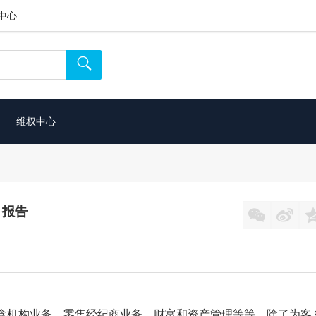
中心

维权中心
》报告


包含机构业务、零售经纪商业务、财富和资产管理等等。除了为客