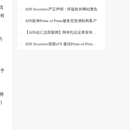
我
ADS Securities严正声明：怀疑欺诈网站警告
有
ADS延伸Prime of Prime服务至亚洲机构客户
【ADS达汇总部新闻】阿布扎比证券宣布管理层人事变动
的
ADS Securities荣获eFX 最佳Prime-of-Prime供应商奖项
形
予
将
力