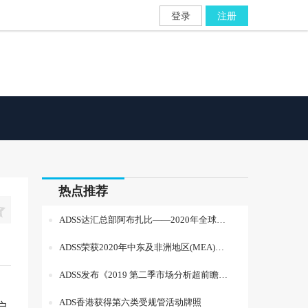
登录
注册
热点推荐

ADSS达汇总部阿布扎比——2020年全球十大最具潜力城市
ADSS荣获2020年中东及非洲地区(MEA)最佳经纪方案服务商
ADSS发布《2019 第二季市场分析超前瞻》报告
ADS香港获得第六类受规管活动牌照
户