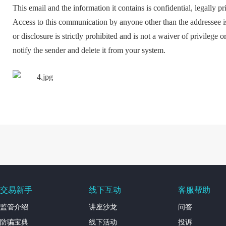
This email and the information it contains is confidential, legally 
Access to this communication by anyone other than the addressee is
or disclosure is strictly prohibited and is not a waiver of privilege o
notify the sender and delete it from your system.
交易新手
线下互动
客服帮助
监管介绍
讲座沙龙
问答
防骗宝典
线下活动
投诉