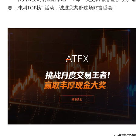
赛，冲刺TOP榜” 活动，诚邀您共赴这场财富盛宴！