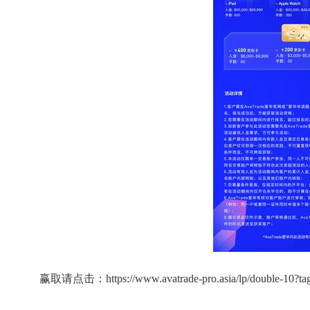
赢取请点击：https://www.avatrade-pro.asia/lp/double-10?tag=