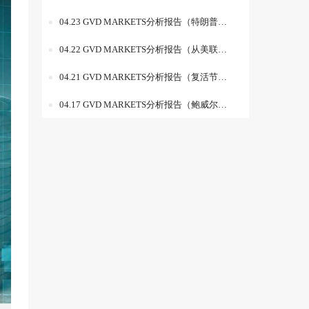
04.23 GVD MARKETS分析报告（特朗普高额关税拖累全球经济，IMF 与世界银行会议聚焦降税谈判）
04.22 GVD MARKETS分析报告（从美联储矛盾到贸易关税，特朗普引发全球市场不确定性激增）
04.21 GVD MARKETS分析报告（复活节停火沦为外交噱头：俄乌互指违约，冲突升级风险加剧）
04.17 GVD MARKETS分析报告（鲍威尔发声浇灭市场信心，美股暴跌，避险资产受热捧）