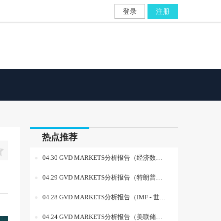
登录
注册
热点推荐

04.30 GVD MARKETS分析报告（经济数据拉响警报：特朗普政策调整难掩美国经济放缓迹象）
04.29 GVD MARKETS分析报告（特朗普关税政策重塑市场格局：投资者聚焦美国就业与GDP数据）
04.28 GVD MARKETS分析报告（IMF - 世界银行春季会议后，全球经济迷雾重重与地缘局势新动态）
04.24 GVD MARKETS分析报告（美联储主席职位稳定，市场信心增强，美元与股市受益）