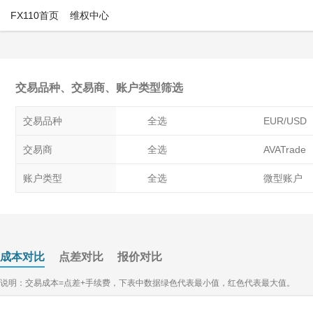
FX110首页
维权中心
交易品种、交易商、账户类型筛选
交易品种
全选
EUR/USD
USD/CAD
USD/CHF
交易商
全选
AVATrade
GBP/JPY
EUR/GBP
BP PRIME
Decode Gl
账户类型
全选
微型账户
USDINDX
FP Markets澳福
ForexCl
其他账户
M4Markets
成本对比
点差对比
报价对比
易信easyMarkets
ZFX
说明：交易成本=点差+手续费，下表中数据绿色代表最小值，红色代表最大值。