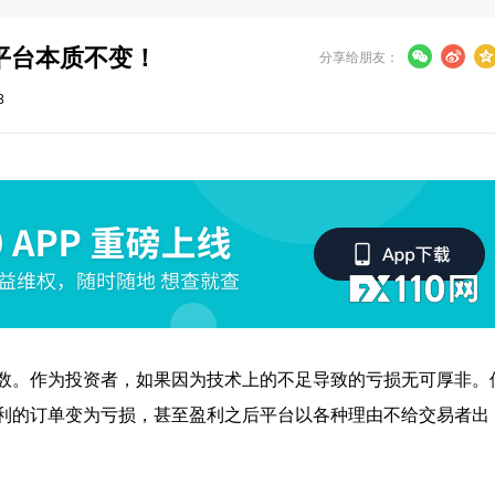
黑平台本质不变！
分享给朋友：
3
数。作为投资者，如果因为技术上的不足导致的亏损无可厚非。
利的订单变为亏损，甚至盈利之后平台以各种理由不给交易者出