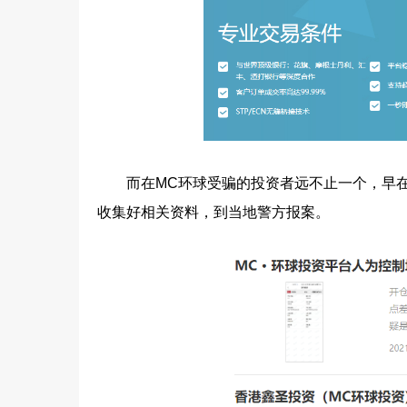
而在MC环球受骗的投资者远不止一个，早
收集好相关资料，到当地警方报案。