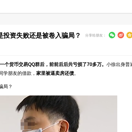
是投资失败还是被卷入骗局？
分享给朋友：
入一个货币交易QQ群后，前前后后共亏损了70多万。
小徐出身普
同学朋友的借款，
家里被逼卖房还债
。
骗局？