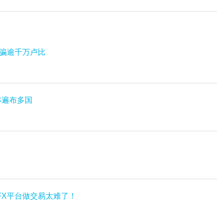
被骗逾千万卢比
者亦遍布多国
FX平台做交易太难了！