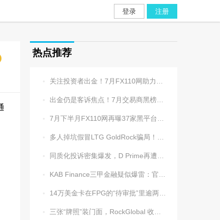
登录
注册
热点推荐
关注投资者出金！7月FX110网助力追回资金1202.5万元

出金仍是客诉焦点！7月交易商黑榜名单发布

通
7月下半月FX110网再曝37家黑平台，多家疑为同一团伙操控

多人掉坑假冒LTG GoldRock骗局！平台本尊曾被清算，受害者同样不计其数

同质化投诉密集爆发，D Prime再遭实名举报：超3.2万美元遭无理扣押

KAB Finance三甲金融疑似爆雷：官网瘫痪、业务员失联、出金遇阻

14万美金卡在FPG的“待审批”里逾两周，平台全线冷处理

三张“牌照”装门面，RockGlobal 收割起来从不手软
