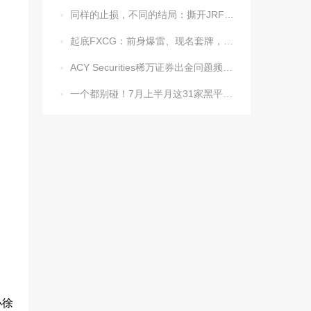
同样的止损，不同的结局：撕开JRFX金荣环球定向滑点的遮羞布

起底FXCG：前身爆雷、现名套牌，受害者还在增加

ACY Securities稀万证券出金问题频发，到账得凭运气？

一个都别碰！7月上半月这31家黑平台被揪出

小徐