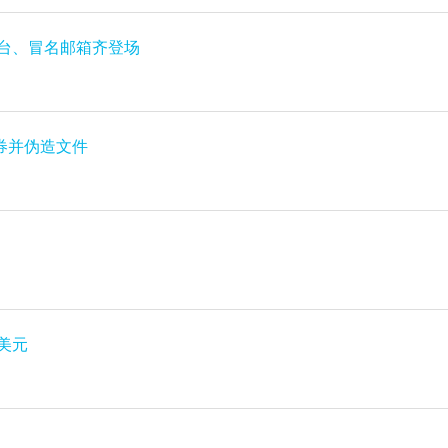
平台、冒名邮箱齐登场
假债券并伪造文件
美元