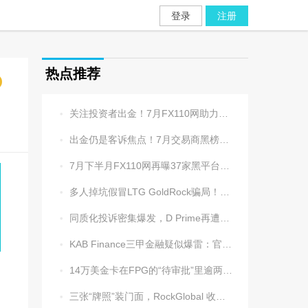
登录
注册
热点推荐
关注投资者出金！7月FX110网助力追回资金1202.5万元

出金仍是客诉焦点！7月交易商黑榜名单发布

7月下半月FX110网再曝37家黑平台，多家疑为同一团伙操控

多人掉坑假冒LTG GoldRock骗局！平台本尊曾被清算，受害者同样不计其数

同质化投诉密集爆发，D Prime再遭实名举报：超3.2万美元遭无理扣押

KAB Finance三甲金融疑似爆雷：官网瘫痪、业务员失联、出金遇阻

14万美金卡在FPG的“待审批”里逾两周，平台全线冷处理

三张“牌照”装门面，RockGlobal 收割起来从不手软
