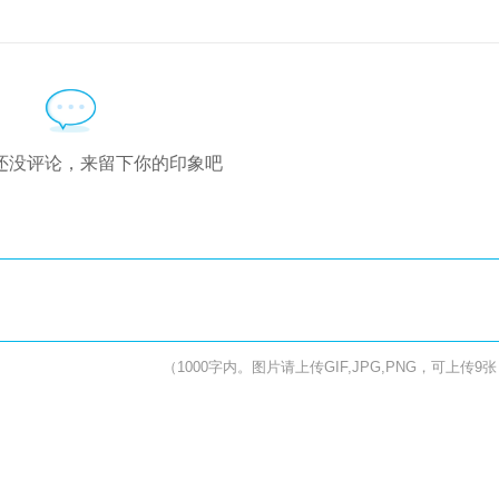
还没评论，来留下你的印象吧
（1000字内。图片请上传GIF,JPG,PNG，可上传9