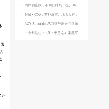
同样的止损，不同的结局：撕开JRFX金荣环球定向滑点的遮羞布

起底FXCG：前身爆雷、现名套牌，受害者还在增加

ACY Securities稀万证券出金问题频发，到账得凭运气？

本
一个都别碰！7月上半月这31家黑平台被揪出

欧盟
品
止
产
本身