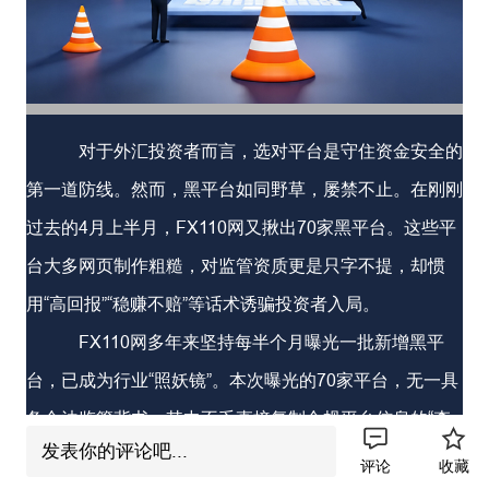
对于外汇投资者而言，选对平台是守住资金安全的
第一道防线。然而，黑平台如同野草，屡禁不止。在刚刚
过去的4月上半月，FX110网又揪出70家黑平台。这些平
台大多网页制作粗糙，对监管资质更是只字不提，却惯
用“高回报”“稳赚不赔”等话术诱骗投资者入局。
FX110网多年来坚持每半个月曝光一批新增黑平
台，已成为行业“照妖镜”。本次曝光的70家平台，无一具
备合法监管背书，其中不乏直接复制合规平台信息的“李
发表你的评论吧...
鬼”式诈骗网站。在此提醒广大投资者：选择交易平台
评论
收藏