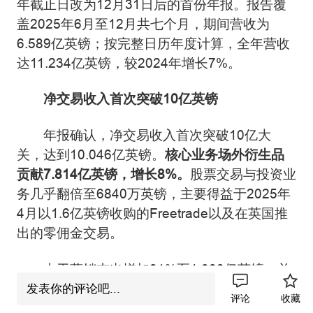
年截止日改为12月31日后的首份年报。报告覆
盖2025年6月至12月共七个月，期间营收为
6.589亿英镑；按完整日历年度计算，全年营收
达11.234亿英镑，较2024年增长7%。
净交易收入首次突破10亿英镑
年报确认，净交易收入首次突破10亿大
关，达到10.046亿英镑。
核心业务场外衍生品
贡献7.814亿英镑，增长8%。
股票交易与投资业
务几乎翻倍至6840万英镑，主要得益于2025年
4月以1.6亿英镑收购的Freetrade以及在英国推
出的零佣金交易。
由于营销支出增加31%至1.088亿英镑、并
购相关的法律及专业成本上升78%至6230万英
发表你的评论吧...
评论
收藏
镑，EBITDA利润率从49.9%降至47.3%。基本