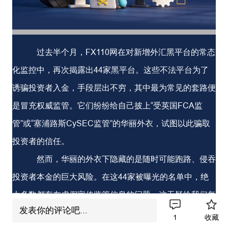
过去半个月，FX110网在对新增外汇黑平台的常态
化监控中，再次揭露出44家黑平台。这些不法平台为了
诱骗投资者入金，手段层出不穷，其中最为常见的套路便
是冒充权威监管。它们纷纷给自己披上“受英国FCA监
管”或“塞浦路斯CySEC监管”的华丽外衣，试图以此骗取
投资者的信任。
然而，华丽的外衣下隐藏的是随时可能跑路、侵吞
投资者本金的巨大风险。在这44家被曝光的名单中，绝
大多数都存在虚假宣传监管信息的问题。这无疑给我们每
发表你的评论吧...
一位投资者敲响了警钟：在选择交易平台时，绝不能轻信
1
收藏