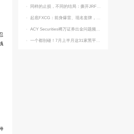
同样的止损，不同的结局：撕开JRFX金荣环球定向滑点的遮羞布

起底FXCG：前身爆雷、现名套牌，受害者还在增加

ACY Securities稀万证券出金问题频发，到账得凭运气？

忍
一个都别碰！7月上半月这31家黑平台被揪出

钱
种