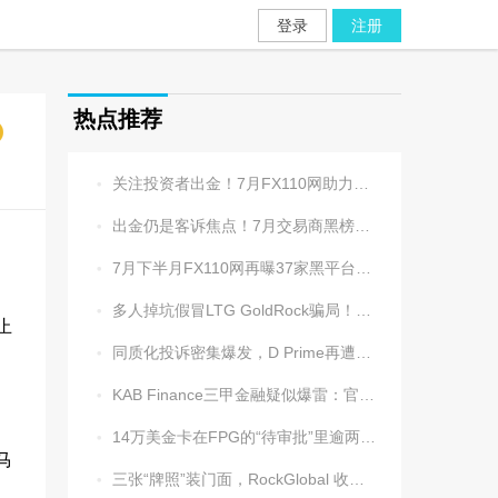
登录
注册
热点推荐
关注投资者出金！7月FX110网助力追回资金1202.5万元

出金仍是客诉焦点！7月交易商黑榜名单发布

7月下半月FX110网再曝37家黑平台，多家疑为同一团伙操控

多人掉坑假冒LTG GoldRock骗局！平台本尊曾被清算，受害者同样不计其数

止
同质化投诉密集爆发，D Prime再遭实名举报：超3.2万美元遭无理扣押

KAB Finance三甲金融疑似爆雷：官网瘫痪、业务员失联、出金遇阻

14万美金卡在FPG的“待审批”里逾两周，平台全线冷处理

马
三张“牌照”装门面，RockGlobal 收割起来从不手软
