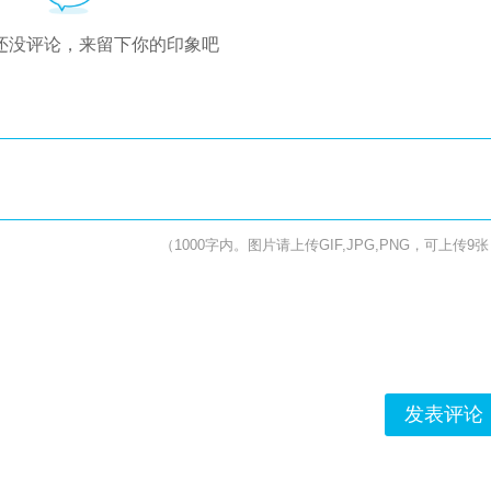
还没评论，来留下你的印象吧
（1000字内。图片请上传GIF,JPG,PNG，可上传9
发表评论