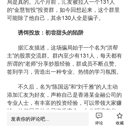
局是真的。几个月前，汇友被拉入一个131人
的“金慧智投”投资群，如今回想起来，这个群里
可能除了他自己，其余130人全是骗子。
诱饵投放：初尝甜头的陷阱
据汇友描述，这场骗局始于一个名为“洪帮
主”的股票交流群。群内至少有131人，每天都有
所谓的“老师”分享炒股经验，群成员不断点赞、
签到学习，营造出一种专业、热情的学习氛围。
不久后，名为“陈国远”和“刘千雅”的人主动
添加汇友为好友，声称自己是香港某金融公司的
专业人士，有丰富的投资经验，可以带领大家赚
钱。他们展示的公司资质齐全，办公环境奢华，
给人一种实力雄厚的错觉。
发表你的评论吧...
评论
收藏
在取得信任后，这些人开始引导汇友离开正