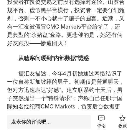
投资者在投资交易之前没有选择对途径。山寨合
规平台、虚假黑平台横行，投资者一定要仔细甄
别，否则一不小心就中了骗子的圈套。近期，又
有一汇友被假冒CMC Markets平台给坑了，还
是典型的“杀猪盘”套路。更悲催的是，她还有俩
好友跟投——惨遭团灭！
从嘘寒问暖到“内部数据”诱惑
据汇友描述，今年4月初她通过网络结识了
一位自称新加坡籍的男子。初期仅是普通聊天，
但对方迅速表达“好感”。建立联系约十天后，男
子突然提出一个“特殊请求”：声称自己任职于国
际知名经纪商CMC Markets，负责后台数据更
新，能获取“内部数据”，投资稳赚不赔。他以“父
发表你的评论吧...
母学不会操作”为由，恳请汇友帮他操作交易账
评论
收藏
户，只需按其指令下单即可。想着不过是举手之