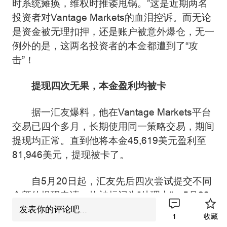
时系统瘫痪，维权时推诿甩锅。”这是近期两名
投资者对Vantage Markets的血泪控诉。而无论
是资金被无理扣押，还是账户被意外爆仓，无一
例外的是，这两名投资者的本金都遭到了“攻
击”！
提现四次无果，本金盈利均被卡
据一汇友爆料，他在Vantage Markets平台
交易已四个多月，长期使用同一策略交易，期间
提现均正常。直到他将本金45,619美元盈利至
81,946美元，提现被卡了。
自5月20日起，汇友先后四次尝试提交不同
金额的提现申请，均被标记为"处理中"。5月22
日，平台客服承诺"24小时内释放资金"，但随后
发表你的评论吧...
1
收藏
杳无音信。汇友多次追问，仅获"可疑交易活