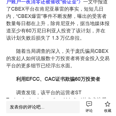
户账户一夜清零还被催收“验证金”》
一文中报道
了CBEX平台在肯尼亚暴雷的事实，短短几日
内，“CBEX爆雷”事件不断发酵，曝出的受害者
数量每日都在上升，除肯尼亚外，据当地媒体报
道至少有60万尼日利亚人投资了该计划，并在
该计划失败后损失了 1.3 万亿奈拉。
随着当局调查的深入，关于庞氏骗局CBEX
的发起人如何说服数十万投资者将资金投入交易
平台的更多细节已经浮出水面。
利用EFCC、CAC证书欺骗60万投资者
调查发现，该平台的运营者ST
Technologies International Limited的名义注册
运营。该公司于2024年9月25日在尼日利亚公司
发表你的评论吧...
评论
收藏
事务委员会（CAC）注册，并于2025年1月16