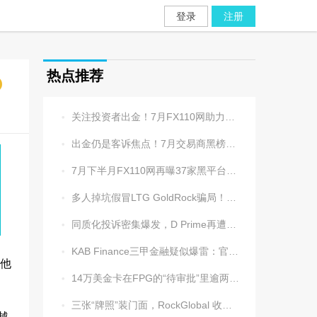
登录
注册
热点推荐
关注投资者出金！7月FX110网助力追回资金1202.5万元

出金仍是客诉焦点！7月交易商黑榜名单发布

7月下半月FX110网再曝37家黑平台，多家疑为同一团伙操控

多人掉坑假冒LTG GoldRock骗局！平台本尊曾被清算，受害者同样不计其数

同质化投诉密集爆发，D Prime再遭实名举报：超3.2万美元遭无理扣押

KAB Finance三甲金融疑似爆雷：官网瘫痪、业务员失联、出金遇阻

信他
14万美金卡在FPG的“待审批”里逾两周，平台全线冷处理

三张“牌照”装门面，RockGlobal 收割起来从不手软

越