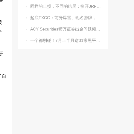
同样的止损，不同的结局：撕开JRFX金荣环球定向滑点的遮羞布

起底FXCG：前身爆雷、现名套牌，受害者还在增加

美
ACY Securities稀万证券出金问题频发，到账得凭运气？

令
一个都别碰！7月上半月这31家黑平台被揪出

研
了自