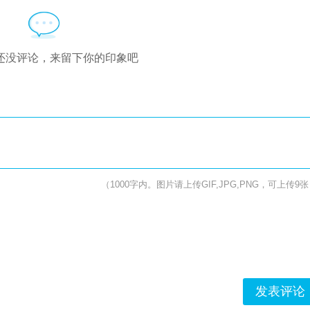
还没评论，来留下你的印象吧
（1000字内。图片请上传GIF,JPG,PNG，可上传9
发表评论