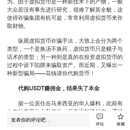
为。由于虚拟货币是一种新技术下的产物，一般
大众若没有事先进行研究，很难了解其全貌，这
使得诈骗集团有机可趁，常常利用虚拟货币来诈
取财物。
纵观虚拟货币诈骗手法，大致上会分为两个
类型，一个是换汤不换药，虚拟货币只是幌子与
话术的类型；另一种则是真的在投资虚拟货币的
过程中设下陷阱来骗取资产。而近期，又曝出一
种新型骗局——花钱请你代购货币！
代购USDT赚佣金，结果失了本金
据一位居住在马来西亚的华人爆料，此前有
人在社交平台上私信他，后来添加了好友。通过
聊天，对方声称是做欧易OKX平台的代购币
发表你的评论吧...
评论
收藏
的，即找人合作在OKX交易所代购USDT，成功