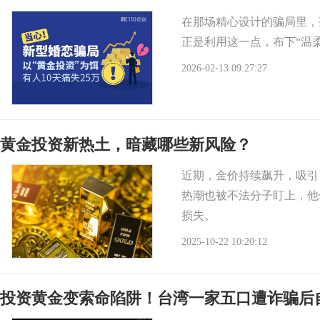
在那场精心设计的骗局里，
正是利用这一点，布下“温
2026-02-13 09:27:27
黄金投资新热土，暗藏哪些新风险？
近期，金价持续飙升，吸引
热潮也被不法分子盯上，他
损失。
2025-10-22 10:20:12
投资黄金变索命陷阱！台湾一家五口遭诈骗后