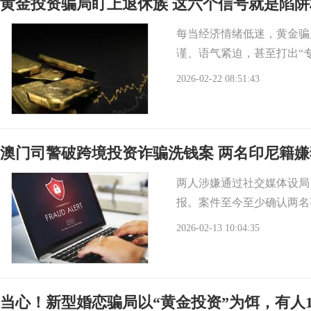
黄金投资骗局盯上退休族 这六个信号就是陷阱
每当经济情绪低迷，黄金骗
谨、语气紧迫，甚至打出“
2026-02-22 08:51:43
澳门司警破跨境投资诈骗洗钱案 两名印尼籍嫌
两人涉嫌通过社交媒体设局
报。案件至今至少确认两名事
2026-02-13 10:04:35
当心！新型婚恋骗局以“黄金投资”为饵，有人1