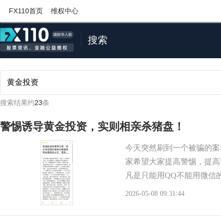
FX110首页
维权中心
搜索
搜索结果约
23
条
警惕诱导黄金投资，实则相亲杀猪盘！
今天突然刷到一个被骗的案
家希望大家提高警惕，提高
凡是只能用QQ不能用微信
益，天上不会掉馅饼！条
2026-05-08 09:31:44