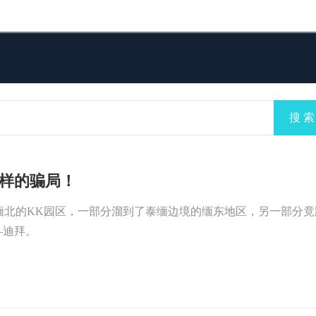
搜 索
样的骗局！
缅北的KK园区，一部分溜到了泰缅边境的缅东地区，另一部分竟
—迪拜。