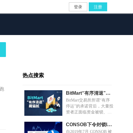
登录
注册
热点搜索
跑
BitMart“有序清退”藏猫腻：大额资金锁死，小额随机放款
BitMart交易所所谓“有序
停运”的承诺背后，大量投
资者正面临资金被锁、提
现无门的困境。
CONSOB下令封锁Igcapitaleurope.com等6个投资网站
自2019年7月 CONSOB 被