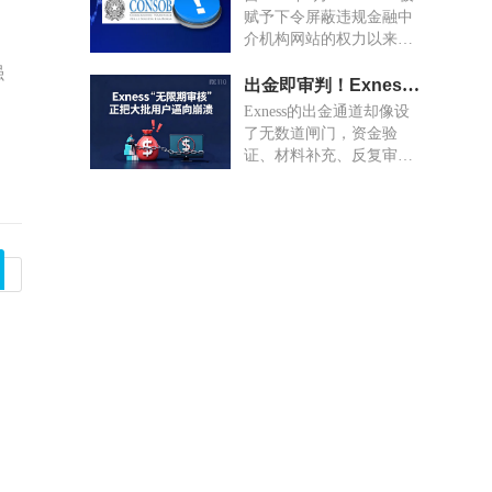
赋予下令屏蔽违规金融中
介机构网站的权力以来，
被屏蔽的网站数量已增至
强
1799个。其中，233 个与
出金即审判！Exness“无限期审核”正把大批用户逼向崩溃
加密资产相关活动有关。
Exness的出金通道却像设
了无数道闸门，资金验
证、材料补充、反复审
核，甚至已确认的文件都
能被单方面退回“再审”。