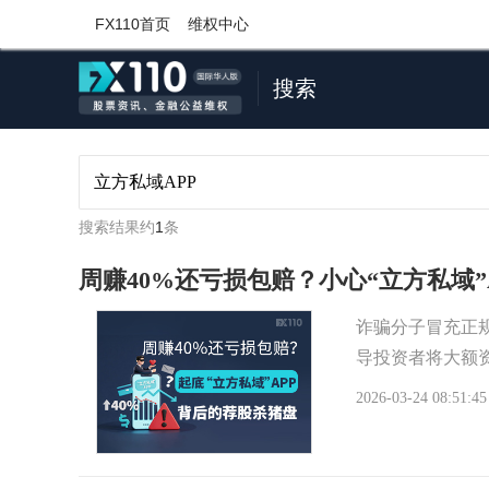
FX110首页
维权中心
搜索
搜索结果约
1
条
周赚40%还亏损包赔？小心“立方私域”
诈骗分子冒充正
导投资者将大额资
2026-03-24 08:51:45