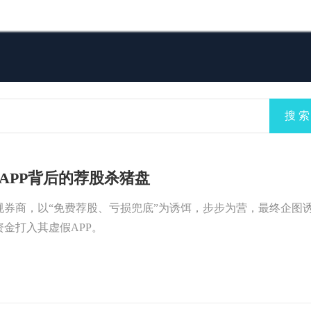
搜 索
APP背后的荐股杀猪盘
规券商，以“免费荐股、亏损兜底”为诱饵，步步为营，最终企图
金打入其虚假APP。