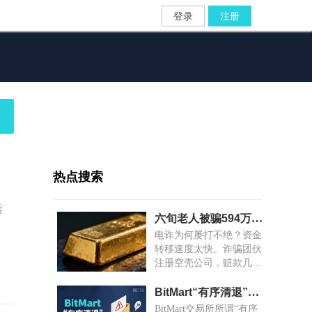
登录
注册
热点搜索
诱
六旬老人被骗594万，赃款十分钟内跨省换金条凿号“洗白”
电诈为何屡打不绝？资金
转移速度太快。诈骗团伙
注册空壳公司，赃款几秒
到账；金店老板对异常交
易视而不见，赃款几分钟
BitMart“有序清退”藏猫腻：大额资金锁死，小额随机放款
变成金条。
BitMart交易所所谓“有序