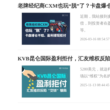
老牌经纪商CXM也玩“脱”了？卡盘爆
近期，我站接到多
偿，到投资者在盈
等。
2026-03-16 08:54:57
KVB昆仑国际盈利拒付，汇友维权反陷
5280美元，就
场以“维权”为名
2025-11-13 08:44:45