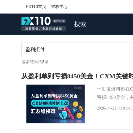
FX110首页
维权中心
搜索
搜索结果约
3
条
从盈利单到亏损8450美金！CXM关
一汇友爆料称在C
亏损8450美金
2026-04-21 09:01:45