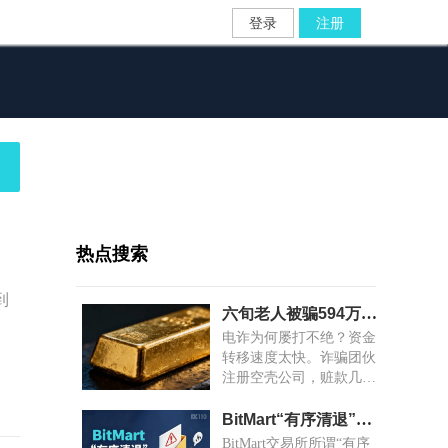
登录
注册
热点搜索
到
六旬老人被骗594万，赃款十分钟内跨省换金条凿号“洗白”
电诈为何屡打不绝？资金
转移速度太快。诈骗团伙
注册空壳公司，赃款几秒
到账；金店老板对异常交
易视而不见，赃款几分钟
BitMart“有序清退”藏猫腻：大额资金锁死，小额随机放款
变成金条。
BitMart交易所所谓“有序