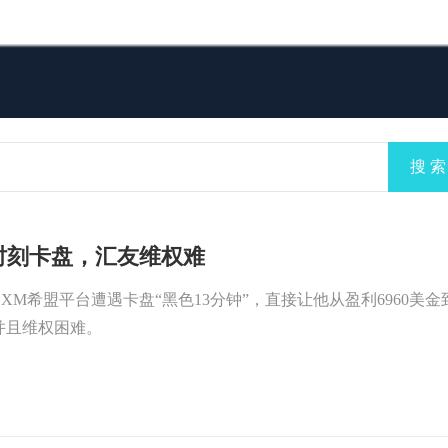
搜 索
键时刻卡盘，汇友维权难
XM希盟平台遭遇卡盘“黑色13分钟”，直接让他从盈利6960美金
，并且维权困难。