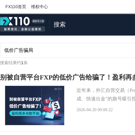
FX110首页
维权中心
搜索
搜索结果约
1
条
别被自营平台FXP的低价广告给骗了！盈利再
近年来，外汇自营交易（Pro
成、快速出金”的旗号吸引
2026-04-20 09:00:22