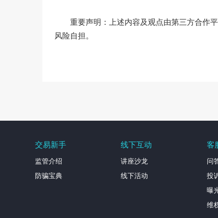
重要声明：上述内容及观点由第三方合作平
风险自担。
交易新手
线下互动
客
监管介绍
讲座沙龙
问
防骗宝典
线下活动
投
曝
维