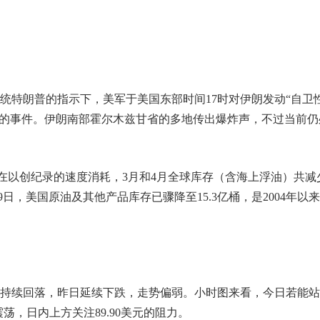
统特朗普的指示下，美军于美国东部时间17时对伊朗发动“自卫性
落的事件。伊朗南部霍尔木兹甘省的多地传出爆炸声，不过当前仍
正在以创纪录的速度消耗，3月和4月全球库存（含海上浮油）共减
29日，美国原油及其他产品库存已骤降至15.3亿桶，是2004年以
持续回落，昨日延续下跌，走势偏弱。小时图来看，今日若能站
震荡，日内上方关注89.90美元的阻力。