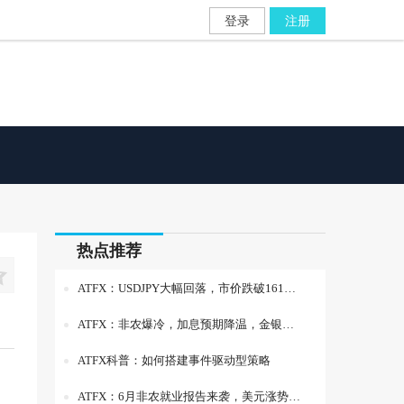
登录
注册
热点推荐

ATFX：USDJPY大幅回落，市价跌破161关口
ATFX：非农爆冷，加息预期降温，金银非美货币反弹
ATFX科普：如何搭建事件驱动型策略
ATFX：6月非农就业报告来袭，美元涨势迎考验