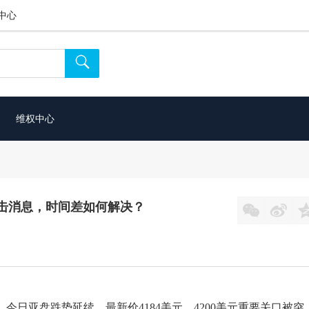
中心

维权中心
伊朗打击消息，时间差如何解决？


，今日亚盘跌势延续，最新价4184美元，4200美元重要关口被突