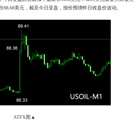
88.68美元，截至今日亚盘，报价围绕昨日收盘价波动。
ATFX图▲