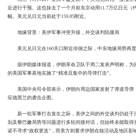
近进行干预。这也抹去了一个月前东京动用11.7万亿日元（约
幅。美元兑日元当前处于159.85附近。
地缘背景：美伊军事冲突升级，外交谈判陷僵局
美元兑日元在160关口附近徘徊之际，中东地缘局势再
据伊朗媒体报道，伊朗革命卫队于周二发表声明称，为
的美国军事基地实施了“精准且集中的导弹打击”。
美国中央司令部表示，伊朗向周边国家发射了弹道导弹
应德黑兰的袭击企图。
新一轮军事打击发生之际，美伊之间的外交谈判仍处于
划及黎巴嫩局势等问题进行多轮间接对话，但始终未能取得
诺不寻求“政权更迭”，而美方则要求伊朗在核活动及地区影