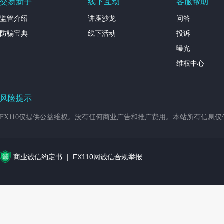
交易新手
线下互动
客服帮助
监管介绍
讲座沙龙
问答
防骗宝典
线下活动
投诉
曝光
维权中心
风险提示
FX110仅提供公益维权。没有任何商业广告和推广费用。本站所有信息
商业诚信约定书
FX110网诚信合规举报
|