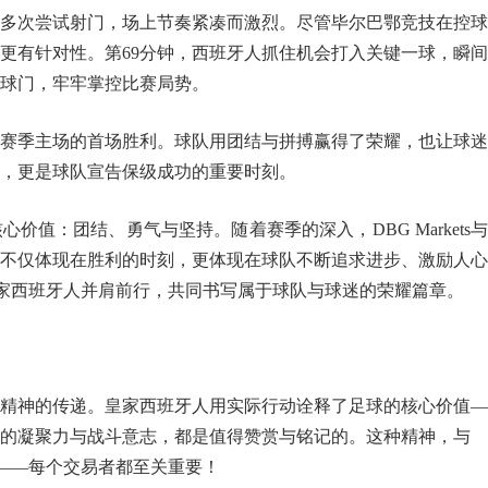
多次尝试射门，场上节奏紧凑而激烈。尽管毕尔巴鄂竞技在控球
更有针对性。第69分钟，西班牙人抓住机会打入关键一球，瞬
球门，牢牢掌控比赛局势。
赛季主场的首场胜利。球队用团结与拼搏赢得了荣耀，也让球迷
，更是球队宣告保级成功的重要时刻。
价值：团结、勇气与坚持。随着赛季的深入，DBG Markets
不仅体现在胜利的时刻，更体现在球队不断追求进步、激励人心
续与皇家西班牙人并肩前行，共同书写属于球队与球迷的荣耀篇章。
精神的传递。皇家西班牙人用实际行动诠释了足球的核心价值—
的凝聚力与战斗意志，都是值得赞赏与铭记的。这种精神，与
契合——每个交易者都至关重要！