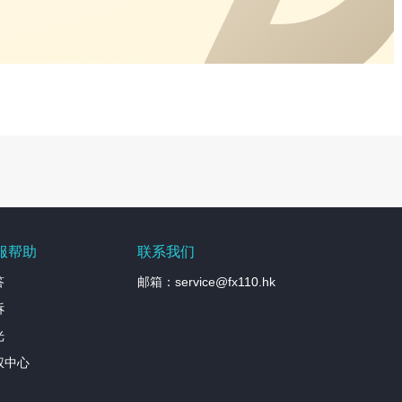
服帮助
联系我们
答
邮箱：service@fx110.hk
诉
光
权中心