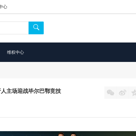
中心

维权中心
西班牙人主场迎战毕尔巴鄂竞技

