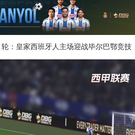
 36 轮：皇家西班牙人主场迎战毕尔巴鄂竞技