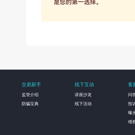
交易新手
线下互动
客
监管介绍
讲座沙龙
问
防骗宝典
线下活动
投
曝
维