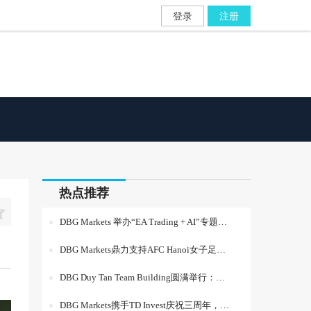
登录
注册
热点推荐

DBG Markets 举办“EA Trading + AI”专题研讨会，探索 AI 赋能智能交易新机遇
DBG Markets鼎力支持AFC Hanoi女子足球队夺冠
DBG Duy Tan Team Building圆满举行：凝聚团队力量，共启下半年新征程
DBG Markets携手TD Invest庆祝三周年，共启合作新篇章